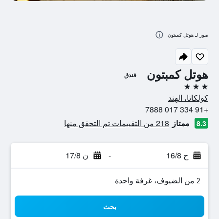
صور لـ هوتل كمبتون
هوتل كمبتون
فندق
3 نجوم
كولكاتا، الهند
+91 334 017 7888
ممتاز
218 من التقييمات تم التحقق منها
8.3
ح 16/8
-
ن 17/8
2 من الضيوف، غرفة واحدة
بحث