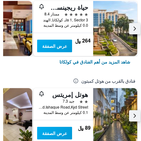
حياة ريجينسي كولكاتا
5 نجوم
ممتاز 8.4
Ja 1, Sector 3, كولكاتا, الهند
0.0 كيلومتر عن وسط المدينة
264 ﷼
عرض الصفقة
شاهد المزيد من أهم الفنادق في كولكاتا
فنادق بالقرب من هوتل كمبتون
هوتل إمريتس
2 نجمتين
جيد 7.3
No.11/1, Dr.Md.Ishaque Road,Kyd Street, كولكاتا, الهند
0.1 كيلومتر عن وسط المدينة
89 ﷼
عرض الصفقة