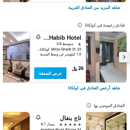
شاهد المزيد من الفنادق القريبة
فنادق رخيصة في كولكاتا
Khaja Habib Hotel
نجمة واحدة
متوسط 3.8
33, Mirza Ghalib St, كولكاتا, الهند
1.0 كيلومتر عن وسط المدينة
26 ﷼
عرض الصفقة
شاهد أرخص الفنادق في كولكاتا
الفنادق الموصى بها
تاج بنغال
5 نجوم
ممتاز 8.7
34 B Belvedere Road Alipore, كولكاتا, الهند