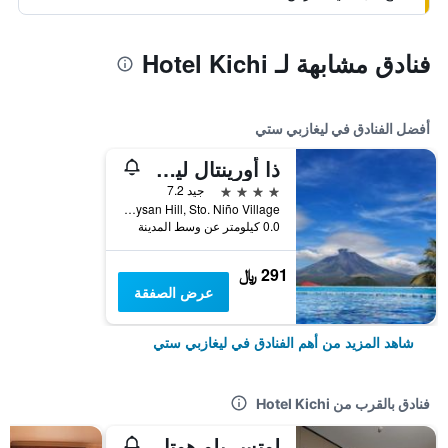
فنادق مشابهة لـ Hotel Kichi
أفضل الفنادق في ليغازبي ستي
ذا أورينتال ليجزابي
4 نجوم
جيد 7.2
Taysan Hill, Sto. Niño Village, ليغازبي ستي, الفلبين
0.0 كيلومتر عن وسط المدينة
291 ﷼
عرض الصفقة
شاهد المزيد من أهم الفنادق في ليغازبي ستي
فنادق بالقرب من Hotel Kichi
لوتس بلو هوتل