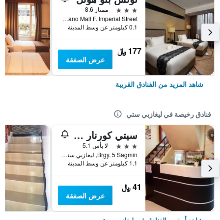
3 نجوم
ممتاز 8.6
Yashano Mall F. Imperial Street, ليغازبي ستي, الفلبين
0.1 كيلومتر عن وسط المدينة
177 ﷼
عرض الصفقة
شاهد المزيد من الفنادق القريبة
فنادق رخيصة في ليغازبي ستي
سيتي كورنار هوتل
3 نجوم
لا بأس 5.1
Brgy. 5 Sagmin, ليغازبي ستي, الفلبين
1.1 كيلومتر عن وسط المدينة
41 ﷼
عرض الصفقة