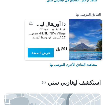
شاهد أرخص الفنادق في ليغازبي ستي
الفنادق الموصى بها
ذا أورينتال ليجزابي
4 نجوم
جيد 7.2
Taysan Hill, Sto. Niño Village, ليغازبي ستي, الفلبين
0.7 كيلومتر عن وسط المدينة
291 ﷼
عرض الصفقة
مشاهدة الفنادق الأخرى الموصى بها
استكشف ليغازبي ستي