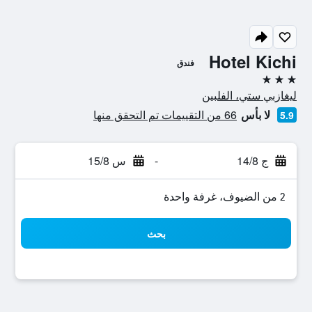
Hotel Kichi
فندق
3 نجوم
ليغازبي ستي، الفلبين
لا بأس
66 من التقييمات تم التحقق منها
5.9
ج 14/8
-
س 15/8
2 من الضيوف، غرفة واحدة
بحث