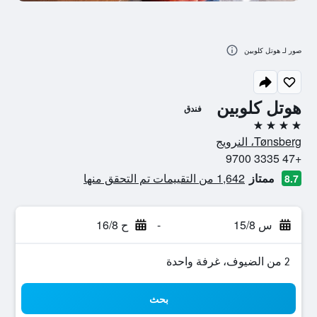
صور لـ هوتل كلوبين
هوتل كلوبين
فندق
4 نجوم
Tønsberg، النرويج
+47 3335 9700
ممتاز
1,642 من التقييمات تم التحقق منها
8.7
س 15/8
-
ح 16/8
2 من الضيوف، غرفة واحدة
بحث