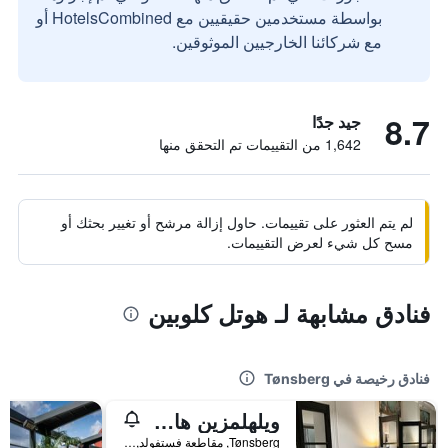
بواسطة مستخدمين حقيقيين مع HotelsCombined أو
مع شركائنا الخارجيين الموثوقين.
8.7
جيد جدًا
1,642 من التقييمات تم التحقق منها
لم يتم العثور على تقييمات. حاول إزالة مرشح أو تغيير بحثك أو
مسح كل شيء لعرض التقييمات.
فنادق مشابهة لـ هوتل كلوبين
فنادق رخيصة في Tønsberg
ويلهلمزين هاوس أبارتمنتس
Tønsberg, مقاطعة فستفولد, النرويج