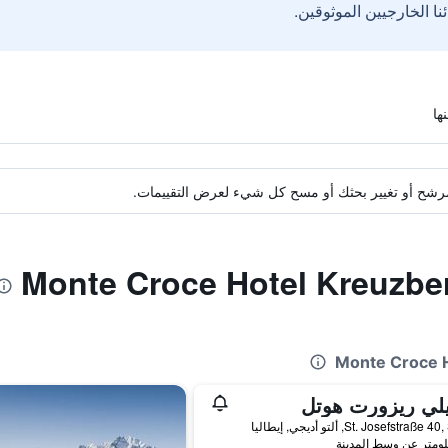
ة مرشح أو تغيير بحثك أو مسح كل شيء لعرض التقييمات.
يلي ريزورت هوتل
St. Josefstraß, ألتو أديجي, إيطاليا