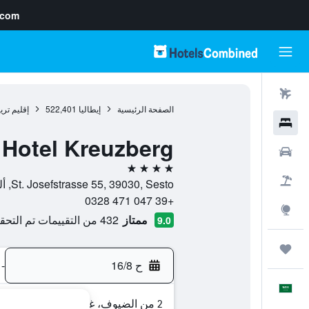
.com
رحلات طيران
الصفحة الرئيسية
إيطاليا
522,401
إقليم ترين
فنادق
Hotel Kreuzberg
سيارات
4 نجوم
حزم العروض
St. Josefstrasse 55, 39030, Sesto, ألتو أديجي, إيطاليا
+39 047 471 0328
استكشاف
ممتاز
432 من التقييمات تم التحقق منها
9.0
رحلات
ح 16/8
-
العَرَبِيَّة
2 من الضيوف، غرفة واحدة