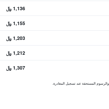
1,136 ﷼
1,155 ﷼
1,203 ﷼
1,212 ﷼
1,307 ﷼
والرسوم المستحقة عند تسجيل المغادرة.