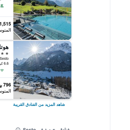
1,515 ﷼
المتوس
3 نجوم
im 1, Sesto
6.6 كيلومتر عن وسط المدينة
796 ﷼
المتوس
شاهد المزيد من الفنادق القريبة
فنادق رخيصة في Sesto