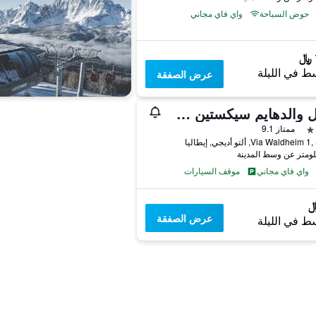
حوض السباحة
واي فاي مجاني
ط في الليلة
عرض الصفقة
هوتل والدهايم سيكستين سيستو
ممتاز 9.1
Via Waldhe, ألتو أديجي, إيطاليا
واي فاي مجاني
موقف السيارات
عرض الصفقة
ط في الليلة