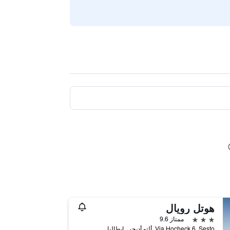
هوتل رويال
3 نجوم
ممتاز 9.6
Via Hocheck 6, Sesto, ألتو أديجي, إيطاليا