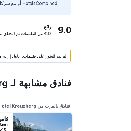
HotelsCombined أو مع شركائنا الخارجيين الموثوقين.
9.0
رائع
432 من التقييمات تم التحقق منها
لم يتم العثور على تقييمات. حاول إزال
فنادق مشابهة لـ Monte Croce Hotel Kreuzberg
فنادق بالقرب من Monte Croce Hotel Kreuzberg
فام
e 40, Sesto
5.1 كيلومتر عن وسط المدينة