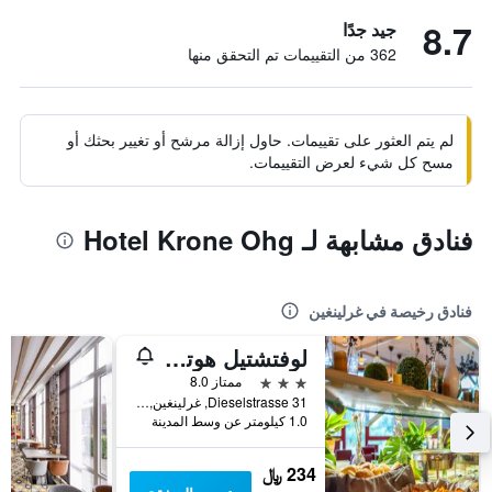
8.7
جيد جدًا
362 من التقييمات تم التحقق منها
لم يتم العثور على تقييمات. حاول إزالة مرشح أو تغيير بحثك أو
مسح كل شيء لعرض التقييمات.
فنادق مشابهة لـ Hotel Krone Ohg
فنادق رخيصة في غرلينغين
لوفتشتيل هوتل جيرلينجين، شور هوتل كوليكشن باي بي ابل
3 نجوم
ممتاز 8.0
Dieselstrasse 31, غرلينغين, بادن - فورتمبيرغ, ألمانيا
1.0 كيلومتر عن وسط المدينة
234 ﷼