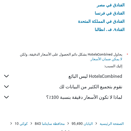
الفنادق في مصر
الفنادق في فرنسا
الفنادق في المملكة المتحدة
الفنادق في إيطاليا
الفنادق في تايلاند
*
يحاول HotelsCombined بشكل دائم الحصول على الأسعار الدقيقة، ولكن
لا يمكن ضمان الأسعار
.
إليك السبب:
HotelsCombined ليس البائع
نقوم بتجميع الكثير من البيانات لك
لماذا لا تكون الأسعار دقيقة بنسبة 100٪؟
الصفحة الرئيسية
اليابان
95,490
محافظة سايتاما
843
كوكي
10