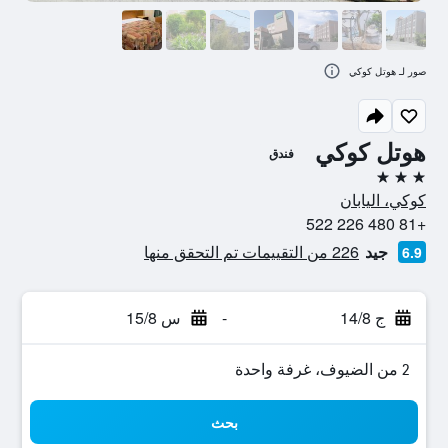
صور لـ هوتل كوكي
هوتل كوكي
فندق
3 نجوم
كوكي، اليابان
+81 480 226 522
جيد
226 من التقييمات تم التحقق منها
6.9
ج 14/8
-
س 15/8
2 من الضيوف، غرفة واحدة
بحث