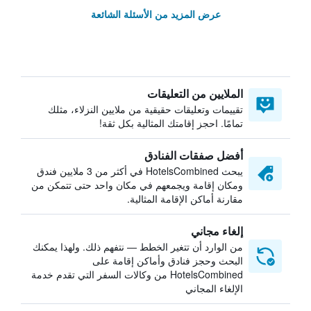
عرض المزيد من الأسئلة الشائعة
الملايين من التعليقات
تقييمات وتعليقات حقيقية من ملايين النزلاء، مثلك
تمامًا. احجز إقامتك المثالية بكل ثقة!
أفضل صفقات الفنادق
يبحث HotelsCombined في أكثر من 3 ملايين فندق
ومكان إقامة ويجمعهم في مكان واحد حتى تتمكن من
مقارنة أماكن الإقامة المثالية.
إلغاء مجاني
من الوارد أن تتغير الخطط — نتفهم ذلك. ولهذا يمكنك
البحث وحجز فنادق وأماكن إقامة على
HotelsCombined من وكالات السفر التي تقدم خدمة
الإلغاء المجاني