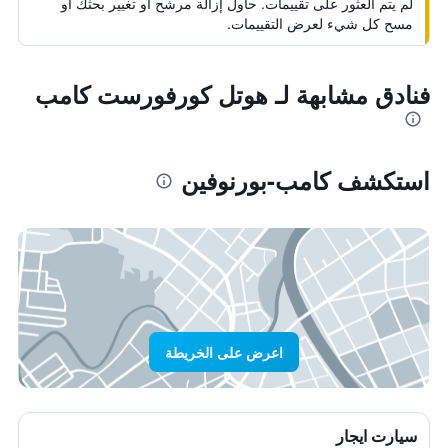
لم يتم العثور على تقييمات. حاول إزالة مرشح أو تغيير بحثك أو
مسح كل شيء لعرض التقييمات.
فنادق مشابهة لـ هوتل كورفورست كامب
استكشف كامب-بورنوفين
اعرض على الخريطة
سيارت ايجار