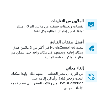
الملايين من التعليقات
تقييمات وتعليقات حقيقية من ملايين النزلاء، مثلك
تمامًا. احجز إقامتك المثالية بكل ثقة!
أفضل صفقات الفنادق
يبحث HotelsCombined في أكثر من 3 ملايين فندق
ومكان إقامة ويجمعهم في مكان واحد حتى تتمكن من
مقارنة أماكن الإقامة المثالية.
إلغاء مجاني
من الوارد أن تتغير الخطط — نتفهم ذلك. ولهذا يمكنك
البحث وحجز فنادق وأماكن إقامة على
HotelsCombined من وكالات السفر التي تقدم خدمة
الإلغاء المجاني