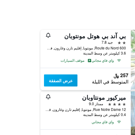
بي آند بي هوتل مونتوبان
2 نجمتين
جيد 7.8
600 Route du Nord, مونتوبا, إقليم تارن وغارون, فرنسا
3.6 كيلومتر عن وسط المدينة
واي فاي مجاني
موقف السيارات
257 ﷼
عرض الصفقة
المتوسط في الليلة
ميركيور مونتاوبان
4 نجوم
ممتاز 9.0
12 Rue Notre Dame, مونتوبا, إقليم تارن وغارون, فرنسا
0.4 كيلومتر عن وسط المدينة
واي فاي مجاني