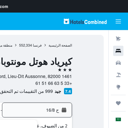
.com
رحلات طيران
الصفحة الرئيسية
فرنسا
552,334
منطقة ميد
فنادق
كيرياد هوتل مونتوبا
سيارات
3 نجوم
حزم العروض
1461 Route du Nord, Lieu-Dit Aussonne, 82000, مونتوبا, إقليم تارن وغارون, فرنسا
+33 5 63 66 51 61
استكشاف
جيد
999 من التقييمات تم التحقق منها
7.4
رحلات
ح 16/8
-
العَرَبِيَّة
2 من الضيوف، غرفة واحدة