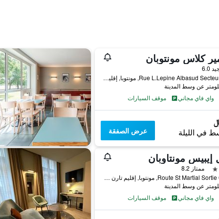
ير كلاس مونتوبان
واحدة
يد 6.0
60 Rue L.Lepine Albasud Secteur 3, مونتوبا, إقليم تارن وغارون, فرنسا
واي فاي مجاني
موقف السيارات
عرض الصفقة
ط في الليلة
 إيبيس مونتاوبان
ممتاز 8.2
50 Route St Martial Sortie 62, مونتوبا, إقليم تارن وغارون, فرنسا
واي فاي مجاني
موقف السيارات