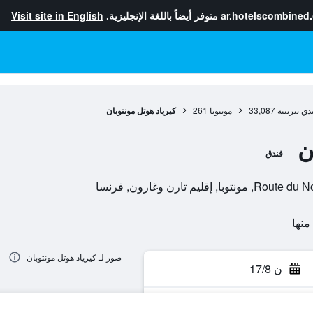
ar.hotelscombined
متوفر أيضاً باللغة الإنجليزية.
Visit site in English
ي بيرينيه
33,087
مونتوبا
261
كيرياد هوتل مونتوبان
ن
فندق
صور لـ كيرياد هوتل مونتوبان
ن 17/8