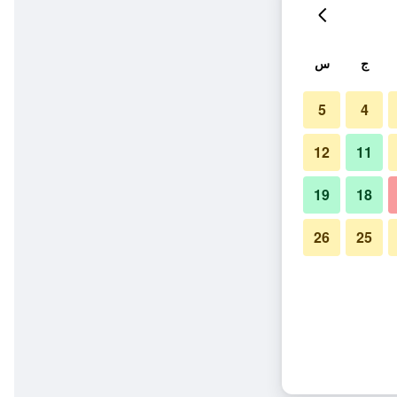
ج
س
5
4
12
11
19
18
26
25