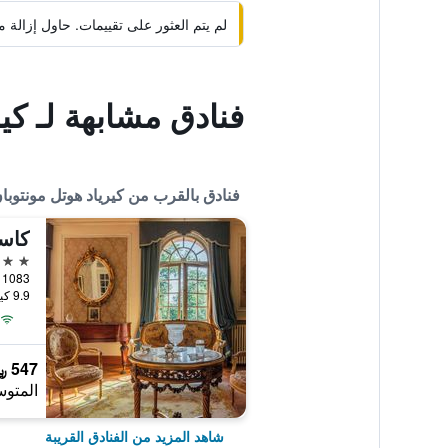
لم يتم العثور على تقييمات. حاول إزال
فنادق مشابهة لـ كي
فنادق بالقرب من كيرياد هوتل مونتوبا
كاسل
5 نجوم
9.9 كيلومتر عن وسط المدينة
547 ﷼
المتوس
شاهد المزيد من الفنادق القريبة