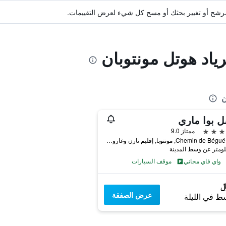
ة مرشح أو تغيير بحثك أو مسح كل شيء لعرض التقييمات.
رياد هوتل مونتوبان
ن
 بوا ماري
ممتاز 9.0
1083 Chemin de Bégué, مونتوبا, إقليم تارن وغارون, فرنسا
واي فاي مجاني
موقف السيارات
عرض الصفقة
ط في الليلة