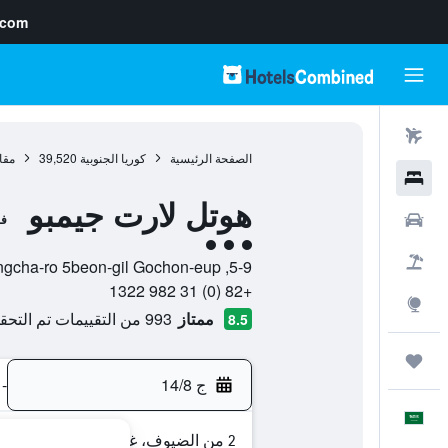
.com
رحلات طيران
الصفحة الرئيسية
كوريا الجنوبية
39,520
مقا
فنادق
هوتل لارت جيمبو
سيارات
فن
تقييم فئة 3
حزم العروض
5-9, Jangcha-ro 5beon-gil Gochon-eup, , غيمبو, مقاطعة جيونغ جي-دو, كوريا الجنوبية
+82 (0) 31 982 1322
استكشاف
ممتاز
993 من التقييمات تم التحقق منها
8.5
رحلات
ج 14/8
-
العَرَبِيَّة
2 من الضيوف، غرفة واحدة