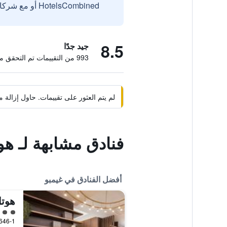
HotelsCombined أو مع شركائنا الخارجيين الموثوقين.
8.5
جيد جدًا
993 من التقييمات تم التحقق منها
لم يتم العثور على تقييمات. حاول إزال
فنادق مشابهة لـ هو
أفضل الفنادق في غيمبو
هوتل
تقييم 
646-1 Jeonho-ri, غيمبو, كوريا الجنوب