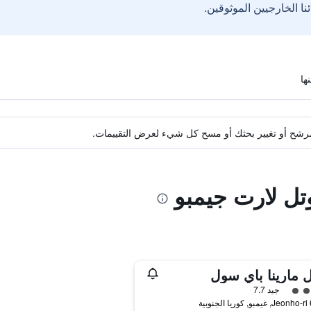
ة مرشح أو تغيير بحثك أو مسح كل شيء لعرض التقييمات.
تل لارت جيمبو
 مارينا باي سول
فئة 4
جيد 7.7
ية