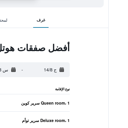
غرف
لمحة
أفضل صفقات هوتل 
ج 14/8
-
س 15/8
نوع الإقامة
Queen room، 1 سرير كوين
Deluxe room، 1 سرير توأم