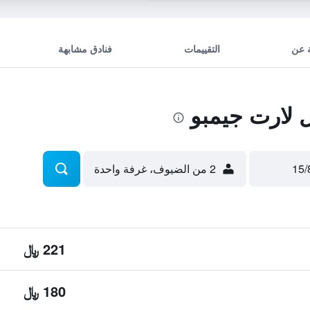
 عن
التقييمات
فنادق مشابهة
لارت جيمبو
2 من الضيوف، غرفة واحدة
221 ﷼
180 ﷼