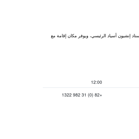
Hotel L'" في Gimpo، ضمن 6.6 كم من Gimpo International Airport Station و15 كم من استاد إنشيون أسياد الرئيسي، ويوفر مكان إقامة مع
12:00
+82 (0) 31 982 1322