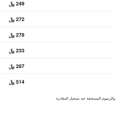
249 ﷼
272 ﷼
278 ﷼
233 ﷼
287 ﷼
514 ﷼
والرسوم المستحقة عند تسجيل المغادرة.