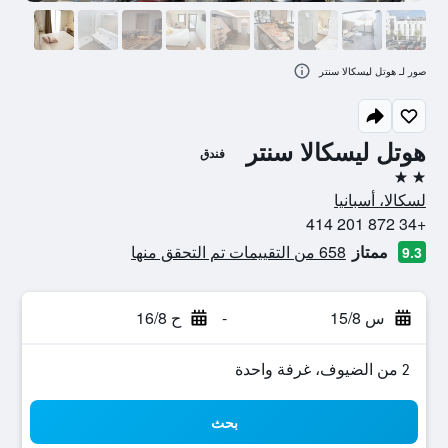
صور لـ هوتل ليسكالا سنتر
هوتل ليسكالا سنتر
فندق
2 نجمتين
لسكالا، أسبانيا
+34 872 201 414
ممتاز
658 من التقييمات تم التحقق منها
9.3
س 15/8
-
ح 16/8
2 من الضيوف، غرفة واحدة
بحث