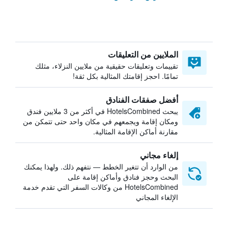
الملايين من التعليقات
تقييمات وتعليقات حقيقية من ملايين النزلاء، مثلك
تمامًا. احجز إقامتك المثالية بكل ثقة!
أفضل صفقات الفنادق
يبحث HotelsCombined في أكثر من 3 ملايين فندق
ومكان إقامة ويجمعهم في مكان واحد حتى تتمكن من
مقارنة أماكن الإقامة المثالية.
إلغاء مجاني
من الوارد أن تتغير الخطط — نتفهم ذلك. ولهذا يمكنك
البحث وحجز فنادق وأماكن إقامة على
HotelsCombined من وكالات السفر التي تقدم خدمة
الإلغاء المجاني