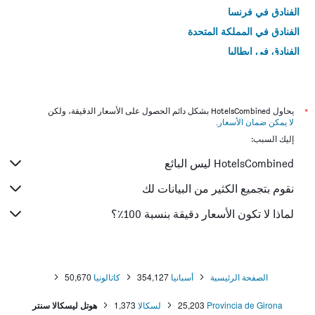
الفنادق في فرنسا
الفنادق في المملكة المتحدة
الفنادق في إيطاليا
الفنادق في تايلاند
*
يحاول HotelsCombined بشكل دائم الحصول على الأسعار الدقيقة، ولكن
لا يمكن ضمان الأسعار
.
إليك السبب:
HotelsCombined ليس البائع
نقوم بتجميع الكثير من البيانات لك
لماذا لا تكون الأسعار دقيقة بنسبة 100٪؟
الصفحة الرئيسية
أسبانيا
354,127
كاتالونيا
50,670
Provincia de Girona
25,203
لسكالا
1,373
هوتل ليسكالا سنتر