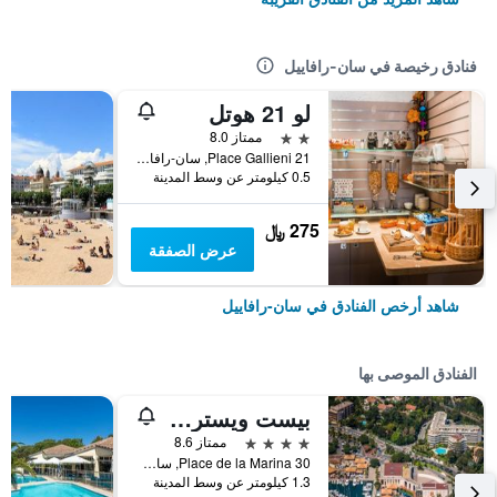
فنادق رخيصة في سان-رافاييل
لو 21 هوتل
2 نجمتين
ممتاز 8.0
21 Place Gallieni, سان-رافاييل, إقليم فار, فرنسا
0.5 كيلومتر عن وسط المدينة
275 ﷼
عرض الصفقة
شاهد أرخص الفنادق في سان-رافاييل
الفنادق الموصى بها
بيست ويسترن بلاس هوتل لا مارينا
4 نجوم
ممتاز 8.6
30 Place de la Marina, سان-رافاييل, إقليم فار, فرنسا
1.3 كيلومتر عن وسط المدينة