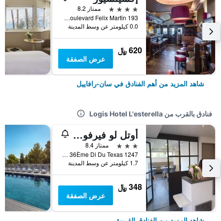
4 نجوم
ممتاز 8.2
193 Boulevard Felix Martin, سان-رافاييل, إقليم فار, فرنسا
0.0 كيلومتر عن وسط المدينة
620 ﷼
عرض الصفقة
شاهد المزيد من أهم الفنادق في سان-رافاييل
فنادق بالقرب من Logis Hotel L'esterella
أوتل لو فيرفونت
3 نجوم
ممتاز 8.4
1247 Boulevard De La 36Ème Di Du Texas, سان-رافاييل, إقليم فار, فرنسا
1.7 كيلومتر عن وسط المدينة
348 ﷼
عرض الصفقة
شاهد المزيد من الفنادق القريبة