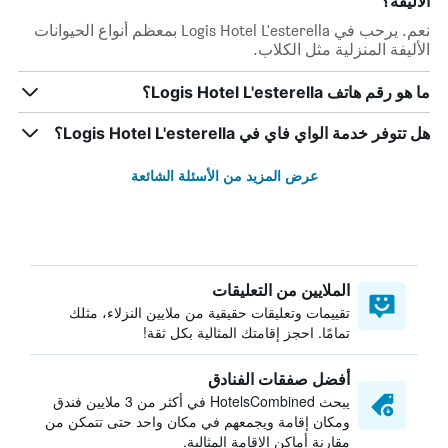
الأليفة؟
نعم. يرحب في Logis Hotel L'esterella بمعظم أنواع الحيوانات
الأليفة المنزلية مثل الكلاب.
ما هو رقم هاتف Logis Hotel L'esterella؟
هل تتوفر خدمة الواي فاي في Logis Hotel L'esterella؟
عرض المزيد من الأسئلة الشائعة
الملايين من التعليقات
تقييمات وتعليقات حقيقية من ملايين النزلاء، مثلك
تمامًا. احجز إقامتك المثالية بكل ثقة!
أفضل صفقات الفنادق
يبحث HotelsCombined في أكثر من 3 ملايين فندق
ومكان إقامة ويجمعهم في مكان واحد حتى تتمكن من
مقارنة أماكن الإقامة المثالية.