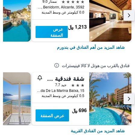
5 نجوم
ممتاز 9.0
Rotonda Del Fuego, Terra Mitica, Benidorm, Alicante, 3592, بندورم, منطقة بلنسية, أسبانيا
0.0 كيلومتر عن وسط المدينة
1,213 ﷼
عرض
الصفقة
شاهد المزيد من أهم الفنادق في بندورم
فنادق بالقرب من هوتل لا كالا فينيسترات
شقة فندقية من ماجيك تروبيكال سبلاش
3 نجوم
جيد 7.7
Avenida De La Marina Baixa, 15, بندورم, منطقة بلنسية, أسبانيا
0.5 كيلومتر عن وسط المدينة
696 ﷼
عرض الصفقة
شاهد المزيد من الفنادق القريبة