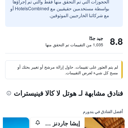
الحجوزات التي تم التحقق منها فقط والتي تم إجراؤها
بواسطة مستخدمين حقيقيين مع HotelsCombined أو
مع شركائنا الخارجيين الموثوقين.
8.8
جيد جدًا
1,035 من التقييمات تم التحقق منها
لم يتم العثور على تقييمات. حاول إزالة مرشح أو تغيير بحثك أو
مسح كل شيء لعرض التقييمات.
فنادق مشابهة لـ هوتل لا كالا فينيسترات
أفضل الفنادق في بندورم
إيشا جاردنز هوتل آند تاي سبا، أه رويال هايدواي هوتل