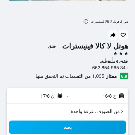
صور لـ هوتل لا كالا فينيسترات
هوتل لا كالا فينيسترات
فندق
3 نجوم
بندورم، أسبانيا
+34 965 854 662
ممتاز
1,035 من التقييمات تم التحقق منها
8.8
ح 16/8
-
ن 17/8
2 من الضيوف، غرفة واحدة
بحث