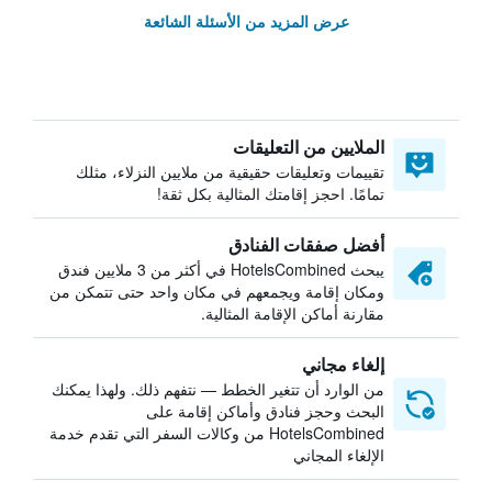
عرض المزيد من الأسئلة الشائعة
الملايين من التعليقات
تقييمات وتعليقات حقيقية من ملايين النزلاء، مثلك
تمامًا. احجز إقامتك المثالية بكل ثقة!
أفضل صفقات الفنادق
يبحث HotelsCombined في أكثر من 3 ملايين فندق
ومكان إقامة ويجمعهم في مكان واحد حتى تتمكن من
مقارنة أماكن الإقامة المثالية.
إلغاء مجاني
من الوارد أن تتغير الخطط — نتفهم ذلك. ولهذا يمكنك
البحث وحجز فنادق وأماكن إقامة على
HotelsCombined من وكالات السفر التي تقدم خدمة
الإلغاء المجاني