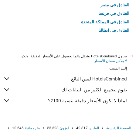
الفنادق في مصر
الفنادق في فرنسا
الفنادق في المملكة المتحدة
الفنادق في إيطاليا
الفنادق في تايلاند
*
يحاول HotelsCombined بشكل دائم الحصول على الأسعار الدقيقة، ولكن
لا يمكن ضمان الأسعار
.
إليك السبب:
HotelsCombined ليس البائع
نقوم بتجميع الكثير من البيانات لك
لماذا لا تكون الأسعار دقيقة بنسبة 100٪؟
الصفحة الرئيسية
الفلبين
42,817
لوزون
23,328
مترو مانيلا
12,545