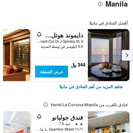
Manila
أفضل الفنادق في مانيلا
دايموند هوتل الفلبين
Roxas Boulevard Cor Dr J Quintos St, 0, مانيلا, الفلبين
0.0 كيلومتر عن وسط المدينة
344 ﷼
عرض الصفقة
شاهد المزيد من أهم الفنادق في مانيلا
فنادق بالقرب من Hotel La Corona Manila
فندق جوليانو
2 نجمتين
جيد 7.5
1171 L. Guerrero Street, مانيلا, الفلبين