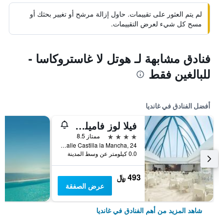
لم يتم العثور على تقييمات. حاول إزالة مرشح أو تغيير بحثك أو
مسح كل شيء لعرض التقييمات.
فنادق مشابهة لـ هوتل لا غاستروكاسا -
للبالغين فقط
أفضل الفنادق في غانديا
فيلا لوز فاميلي جورميه
4 نجوم
ممتاز 8.5
Calle Castilla la Mancha, 24, غانديا, منطقة بلنسية, أسبانيا
0.0 كيلومتر عن وسط المدينة
493 ﷼
عرض الصفقة
شاهد المزيد من أهم الفنادق في غانديا