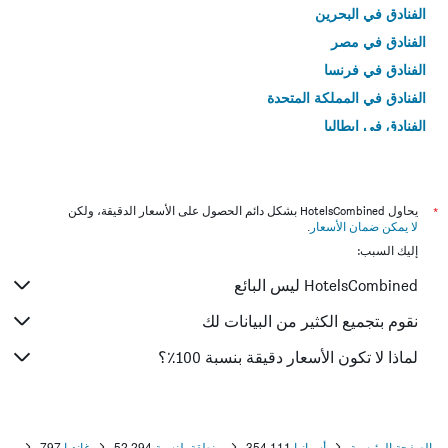
الفنادق في البحرين
الفنادق في مصر
الفنادق في فرنسا
الفنادق في المملكة المتحدة
الفنادق في إيطاليا
الفنادق في تايلاند
*
يحاول HotelsCombined بشكل دائم الحصول على الأسعار الدقيقة، ولكن
لا يمكن ضمان الأسعار
.
إليك السبب:
HotelsCombined ليس البائع
نقوم بتجميع الكثير من البيانات لك
لماذا لا تكون الأسعار دقيقة بنسبة 100٪؟
الصفحة الرئيسية
أسبانيا
354,111
منطقة بلنسية
52,294
غانديا
797