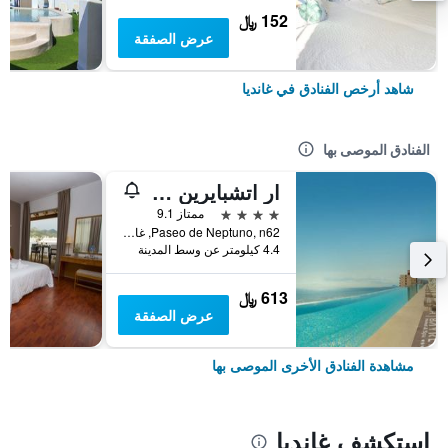
152 ﷼
عرض الصفقة
شاهد أرخص الفنادق في غانديا
الفنادق الموصى بها
ار اتشبايرين هوتل آند سبا باي هوتلاس إرتش
4 نجوم
ممتاز 9.1
Paseo de Neptuno, n62, غانديا, منطقة بلنسية, أسبانيا
4.4 كيلومتر عن وسط المدينة
613 ﷼
عرض الصفقة
مشاهدة الفنادق الأخرى الموصى بها
استكشف غانديا