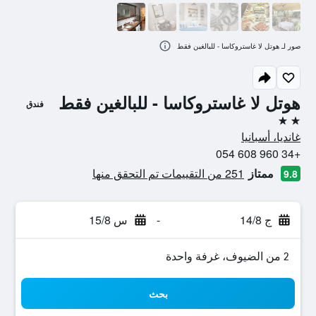
صور لـ هوتل لا غاستروكاسا - للبالغين فقط
هوتل لا غاستروكاسا - للبالغين فقط
فندق
2 نجمتين
غانديا، أسبانيا
+34 960 608 054
ممتاز
251 من التقييمات تم التحقق منها
9.8
ج 14/8
-
س 15/8
2 من الضيوف، غرفة واحدة
بحث