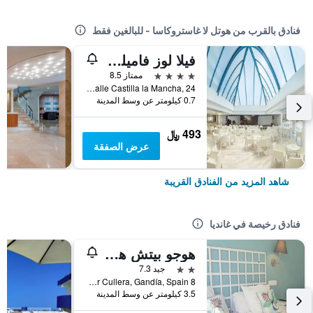
فنادق بالقرب من هوتل لا غاستروكاسا - للبالغين فقط
فيلا لوز فاميلي جورميه
4 نجوم
ممتاز 8.5
Calle Castilla la Mancha, 24, غانديا, منطقة بلنسية, أسبانيا
0.7 كيلومتر عن وسط المدينة
493 ﷼
عرض الصفقة
شاهد المزيد من الفنادق القريبة
فنادق رخيصة في غانديا
هوجو بيتش هوتل
2 نجمتين
جيد 7.3
8 Carrer Cullera, Gandía, Spain, غانديا, منطقة بلنسية, أسبانيا
3.5 كيلومتر عن وسط المدينة