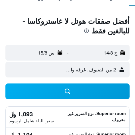
أفضل صفقات هوتل لا غاستروكاسا -
للبالغين فقط
ج 14/8
-
س 15/8
2 من الضيوف، غرفة واحدة
1,093 ﷼
Superior room، نوع السرير غير
معروف
سعر الليلة شامل الرسوم
1,104 ﷼
Superior room، نوع السرير غير