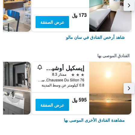
173 ﷼
عرض الصفقة
شاهد أرخص الفنادق في سان مالو
الفنادق الموصى بها
إيسكيل أوشينيا سان مالو
3 نجوم
ممتاز 8.3
76 Chaussee Du Sillon, سان مالو, منطقة بريتاني, فرنسا
0.8 كيلومتر عن وسط المدينة
595 ﷼
عرض الصفقة
مشاهدة الفنادق الأخرى الموصى بها