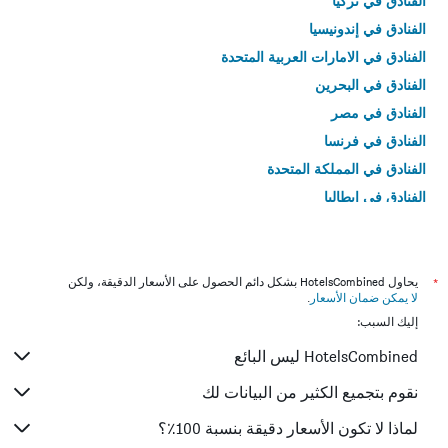
الفنادق في تركيا
الفنادق في إندونيسيا
الفنادق في الامارات العربية المتحدة
الفنادق في البحرين
الفنادق في مصر
الفنادق في فرنسا
الفنادق في المملكة المتحدة
الفنادق في إيطاليا
الفنادق في تايلاند
*
يحاول HotelsCombined بشكل دائم الحصول على الأسعار الدقيقة، ولكن
لا يمكن ضمان الأسعار
.
إليك السبب:
HotelsCombined ليس البائع
نقوم بتجميع الكثير من البيانات لك
لماذا لا تكون الأسعار دقيقة بنسبة 100٪؟