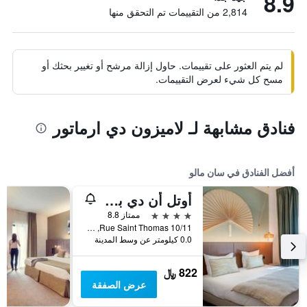
8.9
2,814 من التقييمات تم التحقق منها
لم يتم العثور على تقييمات. حاول إزالة مرشح أو تغيير بحثك أو
مسح كل شيء لعرض التقييمات.
فنادق مشابهة لـ لاميزون دي ارماتور
أفضل الفنادق في سان مالو
أوتل أن دي بريتاني
4 نجوم
ممتاز 8.8
10/11 Rue Saint Thomas, سان مالو, منطقة بريتاني, فرنسا
0.0 كيلومتر عن وسط المدينة
822 ﷼
عرض الصفقة