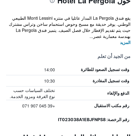
حول Hotel La Pergola
يقع فندق La Pergola المدار عائليا في منتزه Monti Lessini الطبيعي
الوطني. يوفر حديقة مع مسبح وحوض استحمام ساخن وتراس مشترك
حيث يتم تقديم الإفطار خلال فصل الصيف. يتميز فندق La Pergola
بهندسة معمارية عصر...
المزيد
من الجيد أن تعلم
14:00
وقت تسجيل الصعود للطائرة
10:30
وقت تسجيل المغادرة
تختلف السياسات حسب
الدفع والإلغاء
نوع الغرفة ومزود الخدمة.
+39 045 907 071
رقم مكتب الاستقبال
رقم الرخصة: IT023038A1EBJFNPS8