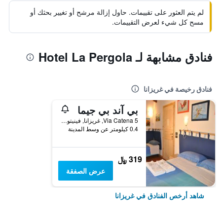
لم يتم العثور على تقييمات. حاول إزالة مرشح أو تغيير بحثك أو
مسح كل شيء لعرض التقييمات.
فنادق مشابهة لـ Hotel La Pergola
فنادق رخيصة في غريزانا
بي آند بي جيما
Via Catena 5, غريزانا, فينيتو, إيطاليا
0.4 كيلومتر عن وسط المدينة
319 ﷼
عرض الصفقة
شاهد أرخص الفنادق في غريزانا