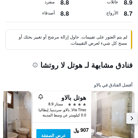
8.8
8.9
عائلات
منفرد
8.8
8.7
الأزواج
أصدقاء
لم يتم العثور على تقييمات. حاول إزالة مرشح أو تغيير بحثك أو
مسح كل شيء لعرض التقييمات.
فنادق مشابهة لـ هوتل لا روتشا
أفضل الفنادق في بالاو
هوتل بالاو
4 نجوم
ممتاز 8.9
Via Tirso, بالاو, سردينيا, إيطاليا
0.0 كيلومتر عن وسط المدينة
907 ﷼
عرض الصفقة