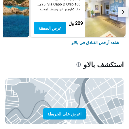
Via Capo D Orso 100, بالاو, سردينيا, إيطاليا
0.7 كيلومتر عن وسط المدينة
229 ﷼
عرض الصفقة
شاهد أرخص الفنادق في بالاو
استكشف بالاو
اعرض على الخريطة