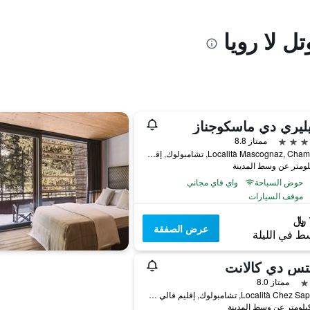
ل لا رويا
ليري دي ماسكوجناز
ممتاز 8.8
Località Mascognaz, Champoluc, تشامبولوك, إقليم فالي دا أوستا, إيطاليا
حوض السباحة
واي فاي مجاني
موقف السيارات
عرض الصفقة
ط في الليلة
تس دي كالانت
ممتاز 8.0
Località Chez Sapin, 95, تشامبولوك, إقليم فالي دا أوستا, إيطاليا