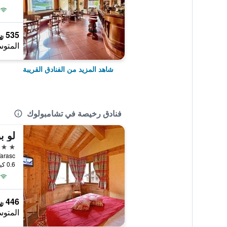
535 ﷼
المتوس
شاهد المزيد من الفنادق القريبة
فنادق رخيصة في تشامبولوك
لو ب
3 نجوم
0.6 كيلومتر عن وسط المدينة
446 ﷼
المتوس