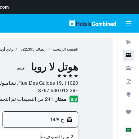
.com
رحلات طيران
الصفحة الرئيسية
إيطاليا
522,395
وادي أوس
فنادق
هوتل لا رويا
سيارات
فندق
4 نجوم
حزم العروض
Rue Des Guides 19, 11020, تشامبولوك, إقليم فالي دا أوستا, إيطاليا
+39 012 530 8767
استكشاف
ممتاز
241 من التقييمات تم التحقق منها
8.8
رحلات
ج 14/8
-
العَرَبِيَّة
2 من الضيوف، غرفة واحدة