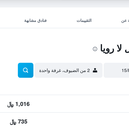
 عن
التقييمات
فنادق مشابهة
ا رويا
2 من الضيوف، غرفة واحدة
1,016 ﷼
735 ﷼