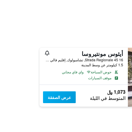
أيثوس مونتيروسا
Strada Regionale 45 16, تشامبولوك, إقليم فالي دا أوستا, إيطاليا
1.5 كيلومتر عن وسط المدينة
حوض السباحة
واي فاي مجاني
موقف السيارات
1,073 ﷼
عرض الصفقة
المتوسط في الليلة