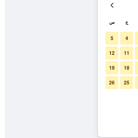
ج
س
5
4
12
11
19
18
26
25