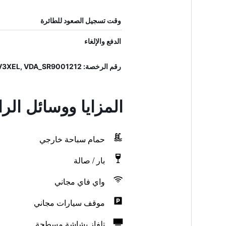
وقت تسجيل الصعود للطائرة
الدفع والإلغاء
رقم الرخصة: IT007007A1SHEV3XEL, VDA_SR9001212
المزايا ووسائل الرا
حمام سباحة خارجي
بار / صالة
واي فاي مجاني
موقف سيارات مجاني
تلفاز بشاشة مسطحة