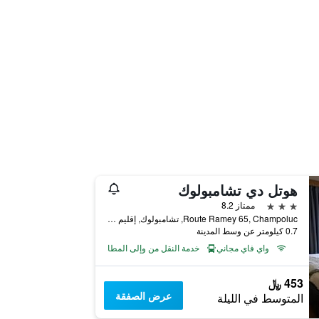
هوتل دي تشامبولوك
3 نجوم
ممتاز 8.2
Route Ramey 65, Champoluc, تشامبولوك, إقليم فالي دا أوستا, إيطاليا
0.7 كيلومتر عن وسط المدينة
واي فاي مجاني
خدمة النقل من وإلى المطار
453 ﷼
عرض الصفقة
المتوسط في الليلة