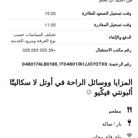
15:00
وقت تسجيل الصعود للطائرة
11:00
وقت تسجيل المغادرة
تختلف السياسات حسب
الدفع والإلغاء
نوع الغرفة ومزود الخدمة.
+39 055 283 028
رقم مكتب الاستقبال
رقم الرخصة: 048017ALB0186, IT048017A1JJO7OTX6
المزايا ووسائل الراحة في أوتل لا سكاليتّا
ألبونتي فيكّيو
مطعم
بار / صالة
واي فاي مجاني