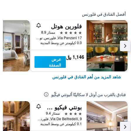
أفضل الفنادق في فلورنس
فلورين هوتل
5 نجوم
ممتاز 8.9
17 Via Panzani, فلورنس, توسكانا, إيطاليا
0.0 كيلومتر عن وسط المدينة
1,146 ﷼
عرض
الصفقة
شاهد المزيد من أهم الفنادق في فلورنس
فنادق بالقرب من أوتل لا سكاليتّا ألبونتي فيكّيو
بونتي فيكيو سويتس آند سبا
4 نجوم
ممتاز 9.4
Via De Belfredelli, 9, فلورنس, توسكانا, إيطاليا
0.1 كيلومتر عن وسط المدينة