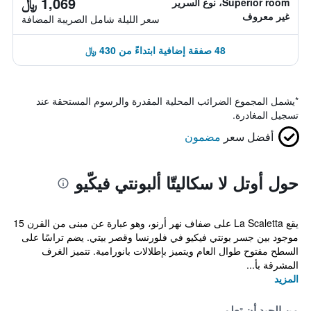
1,069 ﷼
Superior room، نوع السرير
غير معروف
سعر الليلة شامل الصريبة المضافة
48 صفقة إضافية ابتداءً من 430 ﷼
*
يشمل المجموع الضرائب المحلية المقدرة والرسوم المستحقة عند
تسجيل المغادرة.
أفضل سعر
مضمون
حول أوتل لا سكاليتّا ألبونتي فيكّيو
يقع La Scaletta على ضفاف نهر أرنو، وهو عبارة عن مبنى من القرن 15
موجود بين جسر بونتي فيكيو في فلورنسا وقصر بيتي. يضم تراسًا على
السطح مفتوح طوال العام ويتميز بإطلالات بانورامية. تتميز الغرف
المشرقة بأ...
المزيد
من الجيد أن تعلم