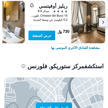
ريليز أوفيتسي
4 نجوم
ممتاز 8.9
Chiasso del Buco 16, فلورنس, توسكانا, إيطاليا
0.2 كيلومتر عن وسط المدينة
730 ﷼
عرض الصفقة
مشاهدة الفنادق الأخرى الموصى بها
استكشفمركز ستوريكو, فلورنس
اعرض على الخريطة