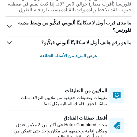
فلورنسا (أقرب مطار) حوالي 0س 07د. إذا كنت تقيم في منطقة
حيوية، فقد تلاحظ زيادة وقت القيادة بسبب ازدحام الطرق.
ما مدى قرب أوتل لا سكاليتّا ألبونتي فيكّيو من وسط مدينة
فلورنس؟
ما هو رقم هاتف أوتل لا سكاليتّا ألبونتي فيكّيو؟
عرض المزيد من الأسئلة الشائعة
الملايين من التعليقات
تقييمات وتعليقات حقيقية من ملايين النزلاء، مثلك
تمامًا. احجز إقامتك المثالية بكل ثقة!
أفضل صفقات الفنادق
يبحث HotelsCombined في أكثر من 3 ملايين فندق
ومكان إقامة ويجمعهم في مكان واحد حتى تتمكن من
مقارنة أماكن الإقامة المثالية.