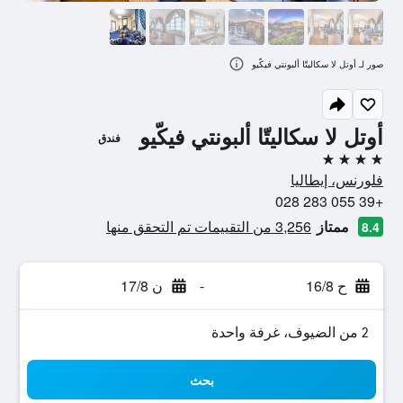
صور لـ أوتل لا سكاليتّا ألبونتي فيكّيو
أوتل لا سكاليتّا ألبونتي فيكّيو
فندق
4 نجوم
فلورنس، إيطاليا
+39 055 283 028
ممتاز
3,256 من التقييمات تم التحقق منها
8.4
ح 16/8
-
ن 17/8
2 من الضيوف، غرفة واحدة
بحث