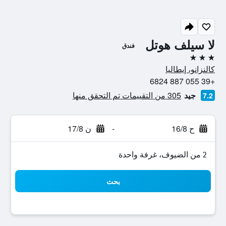
لا سيلف هوتل
فندق
3 نجوم
كالنزانو، إيطاليا
+39 055 887 6824
جيد
305 من التقييمات تم التحقق منها
7.2
ح 16/8
-
ن 17/8
2 من الضيوف، غرفة واحدة
بحث