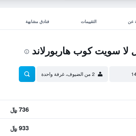
 عن
التقييمات
فنادق مشابهة
لا سويت كوب هاربورلاند
2 من الضيوف، غرفة واحدة
736 ﷼
933 ﷼