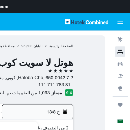
.com
رحلات طيران
الصفحة الرئيسية
اليابان
95,503
محافظة هي
فنادق
هوتل لا سويت كوب ه
سيارات
5 نجوم
حزم العروض
7-2 Hatoba-Cho, 650-0042, كوبي, محافظة هيوغو, اليابان
+81 783 711 111
استكشاف
ممتاز
1,093 من التقييمات تم التحقق منها
9.4
رحلات
خ 13/8
-
العَرَبِيَّة
2 من الضيوف، غرفة واحدة