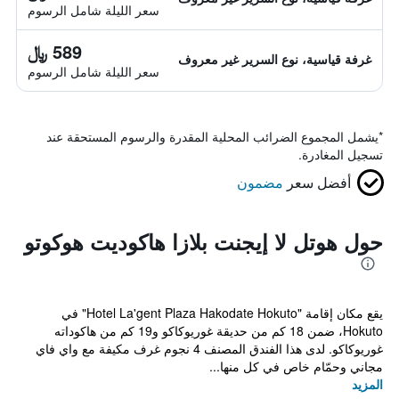
سعر الليلة شامل الرسوم
589 ﷼
غرفة قياسية، نوع السرير غير معروف
سعر الليلة شامل الرسوم
*
يشمل المجموع الضرائب المحلية المقدرة والرسوم المستحقة عند
تسجيل المغادرة.
أفضل سعر
مضمون
حول هوتل لا إيجنت بلازا هاكوديت هوكوتو
يقع مكان إقامة "Hotel La'gent Plaza Hakodate Hokuto" في
Hokuto، ضمن 18 كم من حديقة غوريوكاكو و19 كم من هاكوداته
غوريوكاكو. لدى هذا الفندق المصنف 4 نجوم غرف مكيفة مع واي فاي
مجاني وحمّام خاص في كل منها...
المزيد