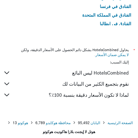
الفنادق في فرنسا
الفنادق في المملكة المتحدة
الفنادق في إيطاليا
الفنادق في تايلاند
*
يحاول HotelsCombined بشكل دائم الحصول على الأسعار الدقيقة، ولكن
لا يمكن ضمان الأسعار
.
إليك السبب:
HotelsCombined ليس البائع
نقوم بتجميع الكثير من البيانات لك
لماذا لا تكون الأسعار دقيقة بنسبة 100٪؟
الصفحة الرئيسية
اليابان
95,492
محافظة هوكايدو
6,789
هوكوتو
13
هوتل لا إيجنت بلازا هاكوديت هوكوتو