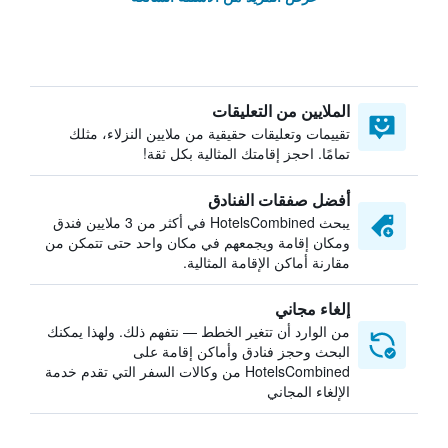
الملايين من التعليقات
تقييمات وتعليقات حقيقية من ملايين النزلاء، مثلك
تمامًا. احجز إقامتك المثالية بكل ثقة!
أفضل صفقات الفنادق
يبحث HotelsCombined في أكثر من 3 ملايين فندق
ومكان إقامة ويجمعهم في مكان واحد حتى تتمكن من
مقارنة أماكن الإقامة المثالية.
إلغاء مجاني
من الوارد أن تتغير الخطط — نتفهم ذلك. ولهذا يمكنك
البحث وحجز فنادق وأماكن إقامة على
HotelsCombined من وكالات السفر التي تقدم خدمة
الإلغاء المجاني