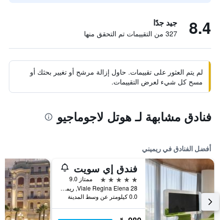
8.4
جيد جدًا
327 من التقييمات تم التحقق منها
لم يتم العثور على تقييمات. حاول إزالة مرشح أو تغيير بحثك أو
مسح كل شيء لعرض التقييمات.
فنادق مشابهة لـ هوتل لاجوماجيو
أفضل الفنادق في ريميني
فندق إي سويت
5 نجوم
ممتاز 9.0
Viale Regina Elena 28, ريميني, مقاطعة ريميني, إيطاليا
0.0 كيلومتر عن وسط المدينة