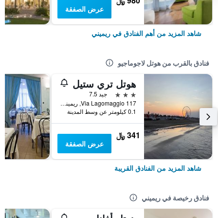
980 ﷼
عرض الصفقة
شاهد المزيد من أهم الفنادق في ريميني
فنادق بالقرب من هوتل لاجوماجيو
هوتل تري ستيل
3 نجوم
جيد 7.5
Via Lagomaggio 117, ريميني, مقاطعة ريميني, إيطاليا
0.1 كيلومتر عن وسط المدينة
341 ﷼
عرض الصفقة
شاهد المزيد من الفنادق القريبة
فنادق رخيصة في ريميني