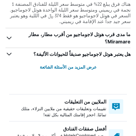
هناك فرق يبلغ 22% في متوسط ​​سعر الليلة للفنادق المصنفة 1
نجمة في ريميني ومتوسط ​​سعر الليلة الواحدة هوتل لاجوماجيو.
السعر في هوتل لاجوماجيو هو فقط 374 ﷼ في الللية وهو يعتبر
سعر جيد جداً عند الإقامة في ريميني.
ما مدى قرب هوتل لاجوماجيو من أقرب مطار، مطار
Miramare؟
هل يعتبر هوتل لاجوماجيو صديقاً للحيوانات الأليفة؟
عرض المزيد من الأسئلة الشائعة
الملايين من التعليقات
تقييمات وتعليقات حقيقية من ملايين النزلاء، مثلك
تمامًا. احجز إقامتك المثالية بكل ثقة!
أفضل صفقات الفنادق
يبحث HotelsCombined في أكثر من 3 ملايين فندق