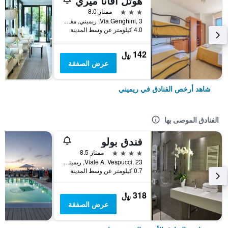
هوتل أفانا ميري
3 نجوم
ممتاز 8.0
Via Genghini, 3, ريميني, مقاطعة ريميني, إيطاليا
4.0 كيلومتر عن وسط المدينة
142 ﷼
عرض الصفقة
شاهد أرخص الفنادق في ريميني
الفنادق الموصى بها
فندق بولو
4 نجوم
ممتاز 8.5
Viale A. Vespucci, 23, ريميني, مقاطعة ريميني, إيطاليا
0.7 كيلومتر عن وسط المدينة
318 ﷼
عرض الصفقة