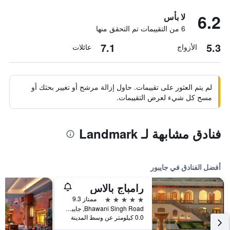
6.2
لا بأس
6 من التقييمات تم التحقق منها
7.1
5.3
الأزواج
عائلات
لم يتم العثور على تقييمات. حاول إزالة مرشح أو تغيير بحثك أو
مسح كل شيء لعرض التقييمات.
فنادق مشابهة لـ Landmark
أفضل الفنادق في جايبور
رامباج بالاس
5 نجوم
ممتاز 9.3
Bhawani Singh Road, جايبور, الهند
0.0 كيلومتر عن وسط المدينة