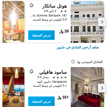
هوتل ساتكار
2 نجمتين
لا بأس 4.9
187, Barodia, Scheme, Banipark, جايبور, الهند
0.5 كيلومتر عن وسط المدينة
26 ﷼
عرض الصفقة
شاهد أرخص الفنادق في جايبور
الفنادق الموصى بها
سامود هافيلي
4 نجوم
ممتاز 9.3
Gangapole, جايبور, الهند
5.1 كيلومتر عن وسط المدينة
351 ﷼
عرض الصفقة