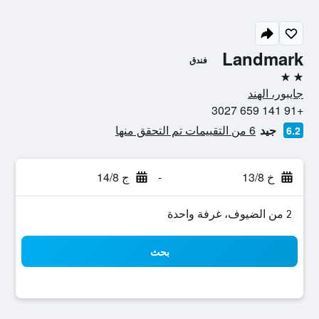
Landmark
فندق
2 نجمتين
جايبور، الهند
+91 141 659 3027
جيد
6 من التقييمات تم التحقق منها
6.2
خ 13/8
-
ج 14/8
2 من الضيوف، غرفة واحدة
بحث