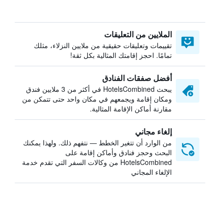
الملايين من التعليقات
تقييمات وتعليقات حقيقية من ملايين النزلاء، مثلك
تمامًا. احجز إقامتك المثالية بكل ثقة!
أفضل صفقات الفنادق
يبحث HotelsCombined في أكثر من 3 ملايين فندق
ومكان إقامة ويجمعهم في مكان واحد حتى تتمكن من
مقارنة أماكن الإقامة المثالية.
إلغاء مجاني
من الوارد أن تتغير الخطط — نتفهم ذلك. ولهذا يمكنك
البحث وحجز فنادق وأماكن إقامة على
HotelsCombined من وكالات السفر التي تقدم خدمة
الإلغاء المجاني