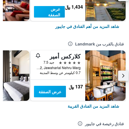
1,434 ﷼
عرض
الصفقة
شاهد المزيد من أهم الفنادق في جايبور
فنادق بالقرب من Landmark
كلاركس أمير
5 نجوم
جيد 7.5
Post Box No222, Jawaharlal Nehru Marg, جايبور, الهند
0.7 كيلومتر عن وسط المدينة
137 ﷼
عرض الصفقة
شاهد المزيد من الفنادق القريبة
فنادق رخيصة في جايبور