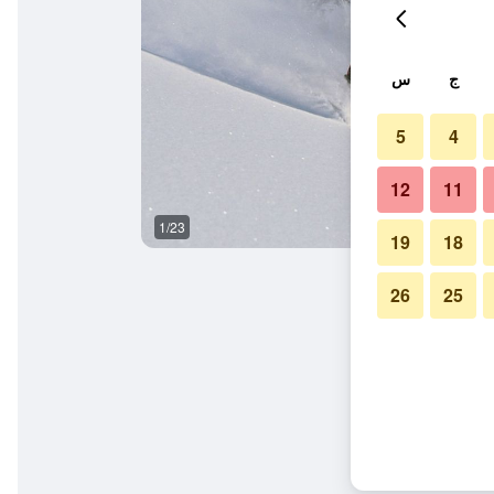
ج
س
5
4
12
11
1/23
شرفة
19
18
26
25