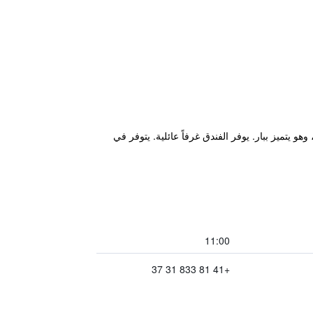
 ب3 نجوم، على بعد 800 م من محطة قطارات St. Moritz في سان موريتز، وهو يتميز ببار. يوفر الفندق غرفاً عائلية. يتوفر في
11:00
+41 81 833 31 37