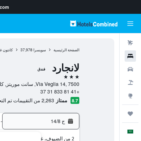
.com
رحلات طيران
الصفحة الرئيسية
سويسرا
37,978
كانتون غ
فنادق
لانجارد
سيارات
فندق
3 نجوم
حزم العروض
Via Veglia 14, 7500, سانت موريتز, كانتون غراوبوندن, سويسرا
+41 81 833 31 37
استكشاف
ممتاز
2,263 من التقييمات تم التحقق منها
8.7
رحلات
ج 14/8
-
العَرَبِيَّة
2 من الضيوف، غرفة واحدة