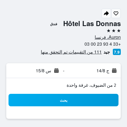
Hôtel Las Donnas
فندق
3 نجوم
Auron، فرنسا
+33 4 93 23 00 03
جيد
111 من التقييمات تم التحقق منها
7.9
ج 14/8
-
س 15/8
2 من الضيوف، غرفة واحدة
بحث