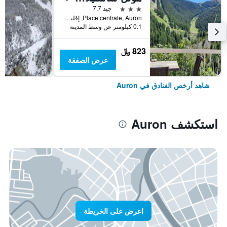
3 نجوم
جيد 7.7
Place centrale, Auron, إقليم الألب البحري, فرنسا
0.1 كيلومتر عن وسط المدينة
823 ﷼
عرض الصفقة
شاهد أرخص الفنادق في Auron
استكشف Auron
اعرض على الخريطة