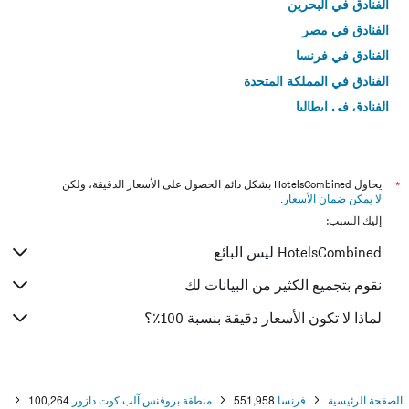
الفنادق في البحرين
الفنادق في مصر
الفنادق في فرنسا
الفنادق في المملكة المتحدة
الفنادق في إيطاليا
الفنادق في تايلاند
*
يحاول HotelsCombined بشكل دائم الحصول على الأسعار الدقيقة، ولكن
لا يمكن ضمان الأسعار
.
إليك السبب:
HotelsCombined ليس البائع
نقوم بتجميع الكثير من البيانات لك
لماذا لا تكون الأسعار دقيقة بنسبة 100٪؟
الصفحة الرئيسية
فرنسا
551,958
منطقة بروفنس آلب كوت دازور
100,264