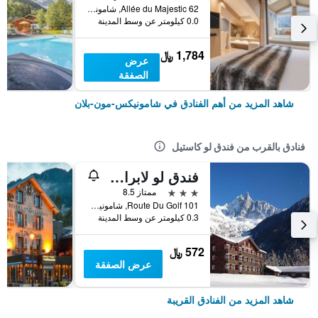
62 Allée du Majestic, شامونيكس-مون-بلان, إقليم سافوا العليا, فرنسا
0.0 كيلومتر عن وسط المدينة
1,784 ﷼
عرض
الصفقة
شاهد المزيد من أهم الفنادق في شامونيكس-مون-بلان
فنادق بالقرب من فندق لو كاستيل
فندق لو لابرادور
3 نجوم
ممتاز 8.5
101 Route Du Golf, شامونيكس-مون-بلان, إقليم سافوا العليا, فرنسا
0.3 كيلومتر عن وسط المدينة
572 ﷼
عرض الصفقة
شاهد المزيد من الفنادق القريبة