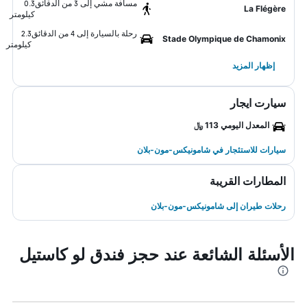
مسافة مشي إلى 3 من الدقائق
0.3
La Flégère
كيلومتر
رحلة بالسيارة إلى 4 من الدقائق
2.3
Stade Olympique de Chamonix
كيلومتر
إظهار المزيد
سيارت ايجار
المعدل اليومي 113 ﷼
سيارات للاستئجار في شامونيكس-مون-بلان
المطارات القريبة
رحلات طيران إلى شامونيكس-مون-بلان
الأسئلة الشائعة عند حجز فندق لو كاستيل