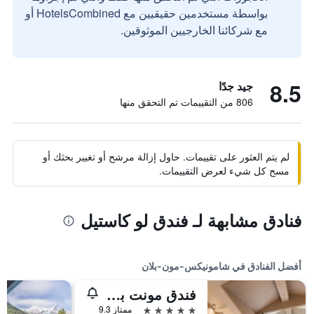
بواسطة مستخدمين حقيقيين مع HotelsCombined أو
مع شركائنا الخارجيين الموثوقين.
8.5
جيد جدًا
806 من التقييمات تم التحقق منها
لم يتم العثور على تقييمات. حاول إزالة مرشح أو تغيير بحثك أو
مسح كل شيء لعرض التقييمات.
فنادق مشابهة لـ فندق لو كاستيل
أفضل الفنادق في شامونيكس-مون-بلان
فندق مونت بلانك شاموني
5 نجوم
ممتاز 9.3