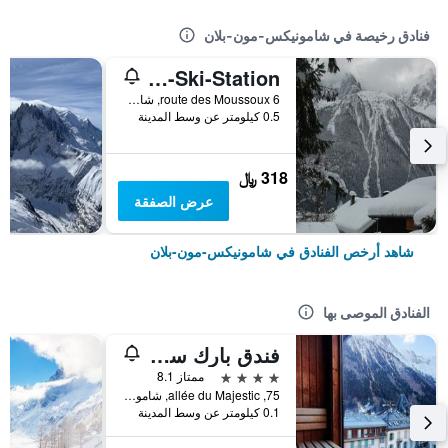
فنادق رخيصة في شامونيكس-مون-بلان
Chalet-Ski-Station
6 route des Moussoux, شامونيكس-مون-بلان, إقليم سافوا العليا, فرنسا
0.5 كيلومتر عن وسط المدينة
318 ﷼
عرض الصفقة
شاهد أرخص الفنادق في شامونيكس-مون-بلان
الفنادق الموصى بها
فندق بارك سويس آند سبا
4 نجوم
ممتاز 8.1
75, allée du Majestic, شامونيكس-مون-بلان, إقليم سافوا العليا, فرنسا
0.1 كيلومتر عن وسط المدينة