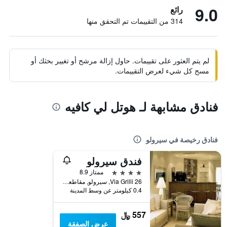
9.0
رائع
314 من التقييمات تم التحقق منها
لم يتم العثور على تقييمات. حاول إزالة مرشح أو تغيير بحثك أو
مسح كل شيء لعرض التقييمات.
فنادق مشابهة لـ هوتل لي كافيه
فنادق رخيصة في سيرولو
فندق سيرولو
4 نجوم
ممتاز 8.9
Via Grilli 26, سيرولو, مقاطعة أنكونا, إيطاليا
0.4 كيلومتر عن وسط المدينة
557 ﷼
عرض الصفقة