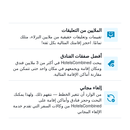
الملايين من التعليقات
تقييمات وتعليقات حقيقية من ملايين النزلاء، مثلك
تمامًا. احجز إقامتك المثالية بكل ثقة!
أفضل صفقات الفنادق
يبحث HotelsCombined في أكثر من 3 ملايين فندق
ومكان إقامة ويجمعهم في مكان واحد حتى تتمكن من
مقارنة أماكن الإقامة المثالية.
إلغاء مجاني
من الوارد أن تتغير الخطط — نتفهم ذلك. ولهذا يمكنك
البحث وحجز فنادق وأماكن إقامة على
HotelsCombined من وكالات السفر التي تقدم خدمة
الإلغاء المجاني