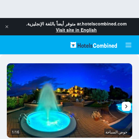
ar.hotelscombined.com
متوفر أيضاً باللغة الإنجليزية.
Visit site in English
حوض السباحة
1/16
آخ