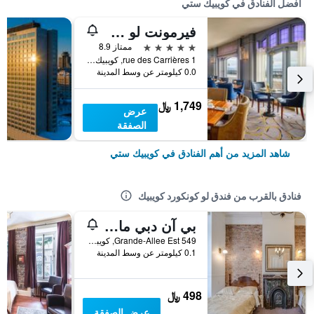
أفضل الفنادق في كويبيك ستي
فيرمونت لو شاتو فرونتناك
5 نجوم
ممتاز 8.9
1 rue des Carrières, كويبيك ستي, QC, كندا
0.0 كيلومتر عن وسط المدينة
1,749 ﷼
عرض
الصفقة
شاهد المزيد من أهم الفنادق في كويبيك ستي
فنادق بالقرب من فندق لو كونكورد كويبيك
بي آن دبي مانوار مون كالم
549 Grande-Allee Est, كويبيك ستي, QC, كندا
0.1 كيلومتر عن وسط المدينة
498 ﷼
عرض الصفقة