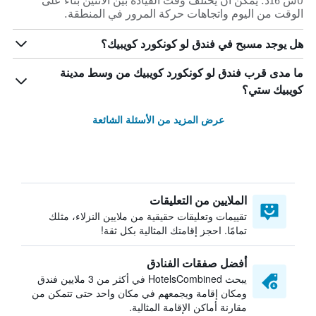
0س 16د. يمكن أن يختلف وقت القيادة بين الاثنين بناءً على
الوقت من اليوم واتجاهات حركة المرور في المنطقة.
هل يوجد مسبح في فندق لو كونكورد كويبيك؟
ما مدى قرب فندق لو كونكورد كويبيك من وسط مدينة
كويبيك ستي؟
عرض المزيد من الأسئلة الشائعة
الملايين من التعليقات
تقييمات وتعليقات حقيقية من ملايين النزلاء، مثلك
تمامًا. احجز إقامتك المثالية بكل ثقة!
أفضل صفقات الفنادق
يبحث HotelsCombined في أكثر من 3 ملايين فندق
ومكان إقامة ويجمعهم في مكان واحد حتى تتمكن من
مقارنة أماكن الإقامة المثالية.