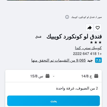
صور لـ فندق لو كونكورد كويبيك
فندق لو كونكورد كويبيك
فندق
3 نجوم
كويبيك ستي، كندا
+1 418 647 2222
جيد
9,065 من التقييمات تم التحقق منها
7.5
ج 14/8
-
س 15/8
2 من الضيوف، غرفة واحدة
بحث