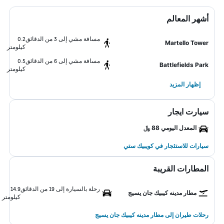
أشهر المعالم
مسافة مشي إلى 3 من الدقائق
0.2
Martello Tower
كيلومتر
مسافة مشي إلى 6 من الدقائق
0.5
Battlefields Park
كيلومتر
إظهار المزيد
سيارت ايجار
المعدل اليومي 88 ﷼
سيارات للاستئجار في كويبيك ستي
المطارات القريبة
رحلة بالسيارة إلى 19 من الدقائق
14.9
مطار مدينه كيبيك جان يسيج
كيلومتر
رحلات طيران إلى مطار مدينه كيبيك جان يسيج