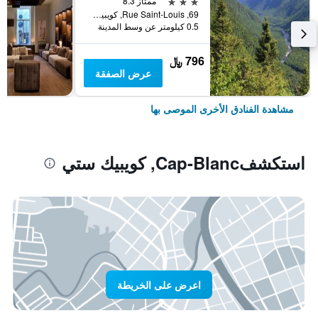
3 نجوم
ممتاز 8.3
69, Rue Saint-Louis, كويبيك ستي, QC, كندا
0.5 كيلومتر عن وسط المدينة
796 ﷼
عرض الصفقة
مشاهدة الفنادق الأخرى الموصى بها
استكشفCap-Blanc, كويبيك ستي
اعرض على الخريطة