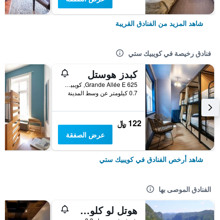
شاهد المزيد من الفنادق القريبة
فنادق رخيصة في كويبيك ستي
كبدز هوستل
625 Grande Allée E, كويبيك ستي, QC, كندا
0.7 كيلومتر عن وسط المدينة
122 ﷼
عرض الصفقة
شاهد أرخص الفنادق في كويبيك ستي
الفنادق الموصى بها
هوتل لو كلوس سانت لويس - بار أنيرو