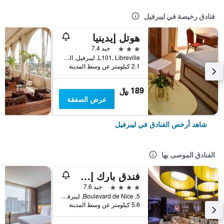
فنادق رخيصة في ليبرفيل
هوتل إيدينيا
3 نجوم
جيد 7.4
L101, Libreville, ليبرفيل, الغابون
2.1 كيلومتر عن وسط المدينة
189 ﷼
عرض الصفقة
شاهد أرخص الفنادق في ليبرفيل
الفنادق الموصى بها
فندق بارك إن باي راديسون ليبريفيل
4 نجوم
جيد 7.6
5, Boulevard de Nice, ليبرفيل, الغابون
5.6 كيلومتر عن وسط المدينة