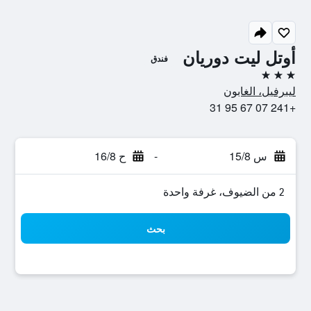
أوتل ليت دوريان
فندق
3 نجوم
ليبرفيل، الغابون
+241 07 67 95 31
س 15/8
-
ح 16/8
2 من الضيوف، غرفة واحدة
بحث