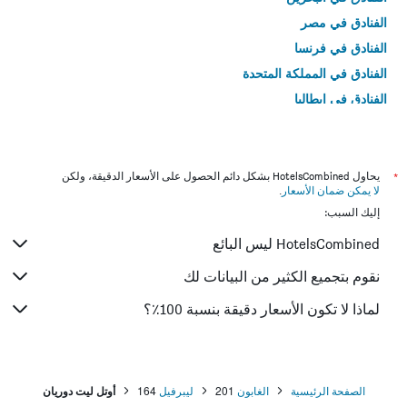
الفنادق في مصر
الفنادق في فرنسا
الفنادق في المملكة المتحدة
الفنادق في إيطاليا
الفنادق في تايلاند
*
يحاول HotelsCombined بشكل دائم الحصول على الأسعار الدقيقة، ولكن
لا يمكن ضمان الأسعار
.
إليك السبب:
HotelsCombined ليس البائع
نقوم بتجميع الكثير من البيانات لك
لماذا لا تكون الأسعار دقيقة بنسبة 100٪؟
الصفحة الرئيسية
الغابون
201
ليبرفيل
164
أوتل ليت دوريان