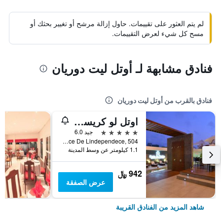
لم يتم العثور على تقييمات. حاول إزالة مرشح أو تغيير بحثك أو
مسح كل شيء لعرض التقييمات.
فنادق مشابهة لـ أوتل ليت دوريان
فنادق بالقرب من أوتل ليت دوريان
اوتل لو كريستال
5 نجوم
جيد 6.0
Centre-Ville, Place De Lindependece, 504, ليبرفيل, الغابون
1.1 كيلومتر عن وسط المدينة
942 ﷼
عرض الصفقة
شاهد المزيد من الفنادق القريبة