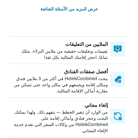
عرض المزيد من الأسئلة الشائعة
الملايين من التعليقات
تقييمات وتعليقات حقيقية من ملايين النزلاء، مثلك
تمامًا. احجز إقامتك المثالية بكل ثقة!
أفضل صفقات الفنادق
يبحث HotelsCombined في أكثر من 3 ملايين فندق
ومكان إقامة ويجمعهم في مكان واحد حتى تتمكن من
مقارنة أماكن الإقامة المثالية.
إلغاء مجاني
من الوارد أن تتغير الخطط — نتفهم ذلك. ولهذا يمكنك
البحث وحجز فنادق وأماكن إقامة على
HotelsCombined من وكالات السفر التي تقدم خدمة
الإلغاء المجاني