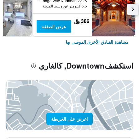
2825 Sunridge Way Northeast, كالغاري, AB, كندا
5.5 كيلومتر عن وسط المدينة
386 ﷼
عرض الصفقة
مشاهدة الفنادق الأخرى الموصى بها
استكشفDowntown, كالغاري
اعرض على الخريطة