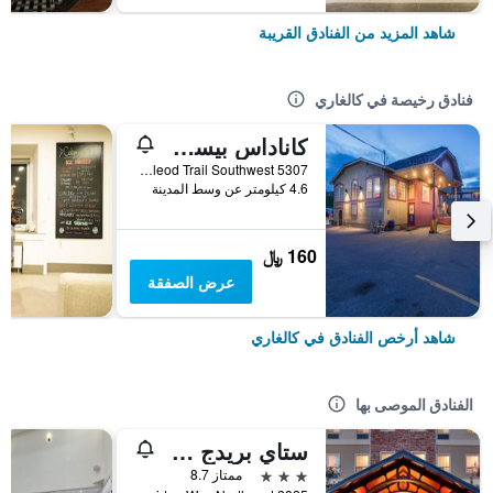
شاهد المزيد من الفنادق القريبة
فنادق رخيصة في كالغاري
كاناداس بيست فاليو إن كالجاري تشينوك ستيشن
5307 Macleod Trail Southwest, كالغاري, AB, كندا
4.6 كيلومتر عن وسط المدينة
160 ﷼
عرض الصفقة
شاهد أرخص الفنادق في كالغاري
الفنادق الموصى بها
ستاي بريدج سويتس كالجاري أيربورت بي آيتش جي
3 نجوم
ممتاز 8.7