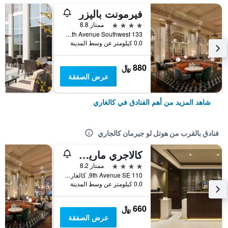
فيرمونت باليزر
4 نجوم
ممتاز 8.8
133 9th Avenue Southwest, كالغاري, AB, كندا
0.0 كيلومتر عن وسط المدينة
880 ﷼
عرض الصفقة
شاهد المزيد من أهم الفنادق في كالغاري
فنادق بالقرب من هوتل لو جيرمان كالجاري
كالاجري ماريوت داونتاون هوتل
4 نجوم
ممتاز 8.2
110 9th Avenue SE, كالغاري, AB, كندا
0.0 كيلومتر عن وسط المدينة
660 ﷼
عرض الصفقة