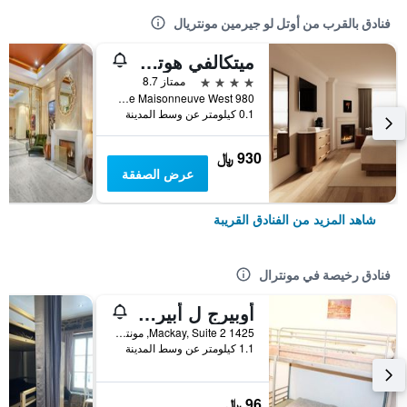
فنادق بالقرب من أوتل لو جيرمين مونتريال
ميتكالفي هوتل مونتريال باي جراي كوليكشن
4 نجوم
ممتاز 8.7
980 Boul. De Maisonneuve West, مونترال, QC, كندا
0.1 كيلومتر عن وسط المدينة
930 ﷼
عرض الصفقة
شاهد المزيد من الفنادق القريبة
فنادق رخيصة في مونترال
أوبيرج ل أبيرو - هوستل
1425 Mackay, Suite 2, مونترال, QC, كندا
1.1 كيلومتر عن وسط المدينة
96 ﷼