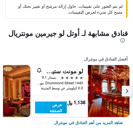
لم يتم العثور على تقييمات. حاول إزالة مرشح أو تغيير بحثك أو
مسح كل شيء لعرض التقييمات.
فنادق مشابهة لـ أوتل لو جيرمين مونتريال
أفضل الفنادق في مونترال
لو مونت ستيفين
5 نجوم
ممتاز 9.1
1440 Drummond Street, مونترال, QC, كندا
0.0 كيلومتر عن وسط المدينة
1,138 ﷼
عرض
الصفقة
شاهد المزيد من أهم الفنادق في مونترال