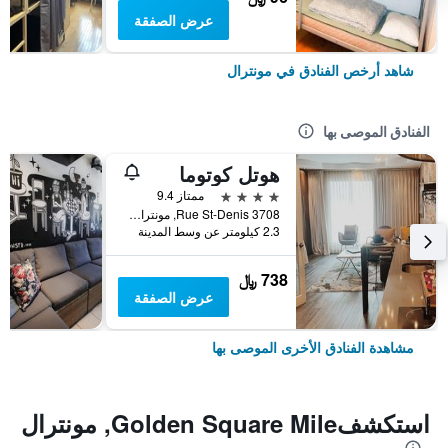
عرض الصفقة
شاهد أرخص الفنادق في مونترال
الفنادق الموصى بها
هوتل كوتوما
4 نجوم
ممتاز 9.4
3708 Rue St-Denis, مونترال, QC, كندا
2.3 كيلومتر عن وسط المدينة
738 ﷼
عرض الصفقة
مشاهدة الفنادق الأخرى الموصى بها
استكشفGolden Square Mile, مونترال