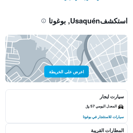
استكشفUsaquén, بوغوتا
اعرض على الخريطة
سيارت ايجار
المعدل اليومي 57 ﷼
سيارات للاستئجار في بوغوتا
المطارات القريبة