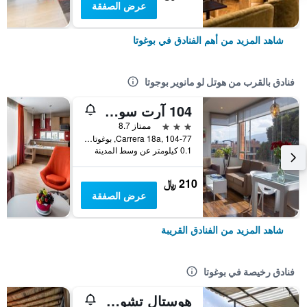
عرض الصفقة
شاهد المزيد من أهم الفنادق في بوغوتا
فنادق بالقرب من هوتل لو مانوير بوجوتا
104 آرت سويتس
3 نجوم
ممتاز 8.7
Carrera 18a, 104-77, بوغوتا, كولومبيا
0.1 كيلومتر عن وسط المدينة
210 ﷼
عرض الصفقة
شاهد المزيد من الفنادق القريبة
فنادق رخيصة في بوغوتا
هوستال تشورو دي كويفيدو كانديلاريا