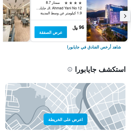
4 نجوم
ممتاز 8.7
Jl. Ahmad Yani No 12, جايابورا, إندونيسيا
1.9 كيلومتر عن وسط المدينة
96 ﷼
عرض الصفقة
شاهد أرخص الفنادق في جايابورا
استكشف جايابورا
اعرض على الخريطة