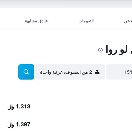
 عن
التقييمات
فنادق مشابهة
و روا
2 من الضيوف، غرفة واحدة
1,313 ﷼
1,397 ﷼