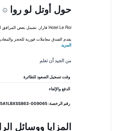
حول أوتل لو روا
Hotel Le Roi فاراز. تشمل بعض المرافق الشعبية في الفندق والمصنف 3 نجوم تراس على سطح وواي فاي مجاني.
يقدم الفندق معاملات فورية للحجز والمغادر
المزيد
من الجيد أن تعلم
وقت تسجيل الصعود للطائرة
الدفع والإلغاء
رقم الرخصة: 009065-ALB-0046, IT009065A1LBXSS863
المزايا ووسائل الرا