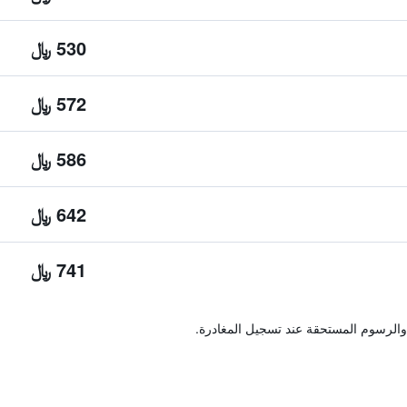
530 ﷼
572 ﷼
586 ﷼
642 ﷼
741 ﷼
والرسوم المستحقة عند تسجيل المغادرة.