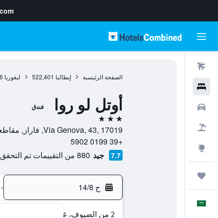
.com
رحلات طيران
الصفحة الرئيسية
إيطاليا
522,401
ليغوريا
6
فنادق
أوتل لو روا
سيارات
فندق
3 نجوم
حزم العروض
Via Genova, 43, 17019, فاراز, مقاطعة سافونا, إيطاليا
+39 0199 5902
استكشاف
جيد
880 من التقييمات تم التحقق منها
7.7
رحلات
ج 14/8
-
العَرَبِيَّة
2 من الضيوف، غرفة واحدة