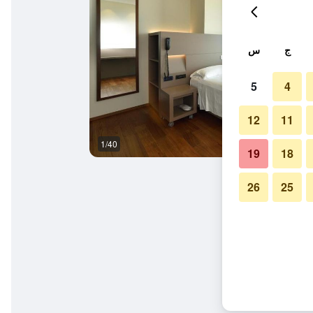
ج
س
5
4
12
11
1/40
حمام
19
18
26
25