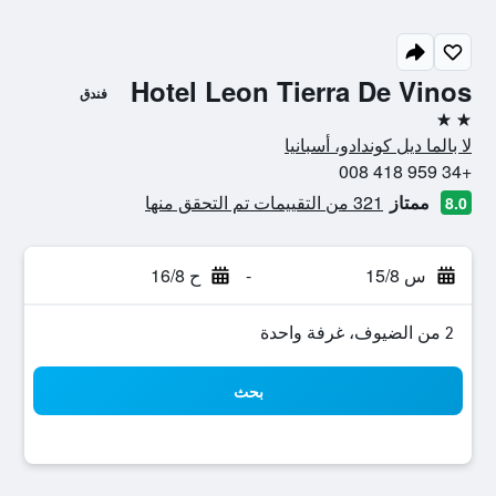
Hotel Leon Tierra De Vinos
فندق
2 نجمتين
لا بالما ديل كوندادو، أسبانيا
+34 959 418 008
ممتاز
321 من التقييمات تم التحقق منها
8.0
س 15/8
-
ح 16/8
2 من الضيوف، غرفة واحدة
بحث