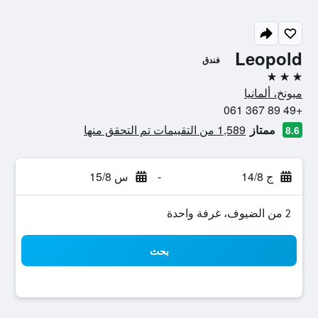
Leopold
فندق
3 نجوم
ميونخ، ألمانيا
+49 89 367 061
ممتاز
1,589 من التقييمات تم التحقق منها
8.6
ج 14/8
-
س 15/8
2 من الضيوف، غرفة واحدة
بحث