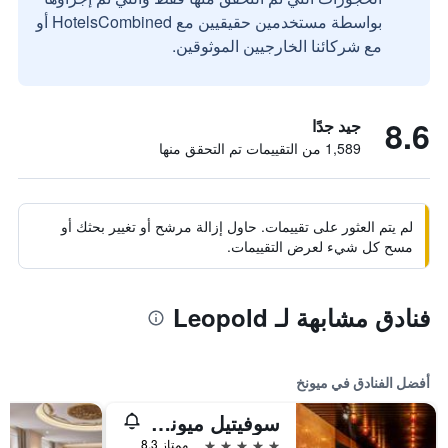
بواسطة مستخدمين حقيقيين مع HotelsCombined أو
مع شركائنا الخارجيين الموثوقين.
8.6
جيد جدًا
1,589 من التقييمات تم التحقق منها
لم يتم العثور على تقييمات. حاول إزالة مرشح أو تغيير بحثك أو
مسح كل شيء لعرض التقييمات.
فنادق مشابهة لـ Leopold
أفضل الفنادق في ميونخ
سوفيتيل ميونيخ بايربوست
5 نجوم
ممتاز 8.3