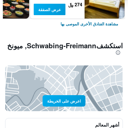
274 ﷼
عرض الصفقة
مشاهدة الفنادق الأخرى الموصى بها
استكشفSchwabing-Freimann, ميونخ
اعرض على الخريطة
أشهر المعالم