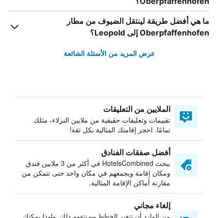
Oberpfaffenhofen؟
ما هي أفضل طريقة لينتقل الضيوف من مطار
Oberpfaffenhofen إلى Leopold؟
عرض المزيد من الأسئلة الشائعة
الملايين من التعليقات
تقييمات وتعليقات حقيقية من ملايين النزلاء، مثلك
تمامًا. احجز إقامتك المثالية بكل ثقة!
أفضل صفقات الفنادق
يبحث HotelsCombined في أكثر من 3 ملايين فندق
ومكان إقامة ويجمعهم في مكان واحد حتى تتمكن من
مقارنة أماكن الإقامة المثالية.
إلغاء مجاني
من الوارد أن تتغير الخطط — نتفهم ذلك. ولهذا يمكنك