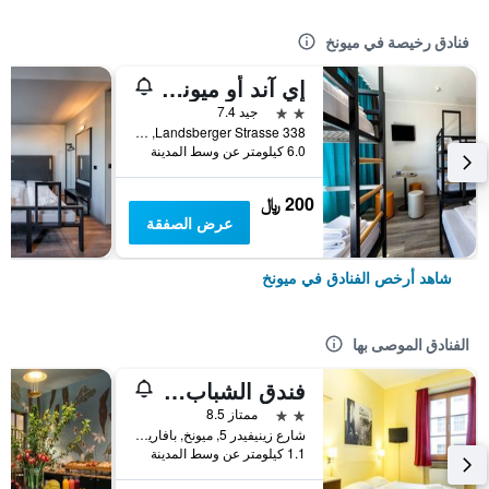
فنادق رخيصة في ميونخ
إي آند أو ميونيخ لايم
2 نجمتين
جيد 7.4
Landsberger Strasse 338, ميونخ, بافاريا, ألمانيا
6.0 كيلومتر عن وسط المدينة
200 ﷼
عرض الصفقة
شاهد أرخص الفنادق في ميونخ
الفنادق الموصى بها
فندق الشباب يورو ميونيخ
2 نجمتين
ممتاز 8.5
شارع زينيفيدر 5, ميونخ, بافاريا, ألمانيا
1.1 كيلومتر عن وسط المدينة