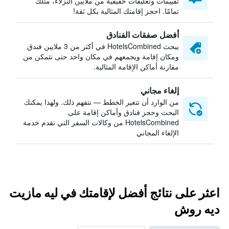
تقييمات وتعليقات حقيقية من ملايين النزلاء، مثلك
تمامًا. احجز إقامتك المثالية بكل ثقة!
أفضل صفقات الفنادق
يبحث HotelsCombined في أكثر من 3 ملايين فندق
ومكان إقامة ويجمعهم في مكان واحد حتى تتمكن من
مقارنة أماكن الإقامة المثالية.
إلغاء مجاني
من الوارد أن تتغير الخطط — نتفهم ذلك. ولهذا يمكنك
البحث وحجز فنادق وأماكن إقامة على
HotelsCombined من وكالات السفر التي تقدم خدمة
الإلغاء المجاني
اعثر على نتائج أفضل لإقامتك في ليه مازيت
ديه روش