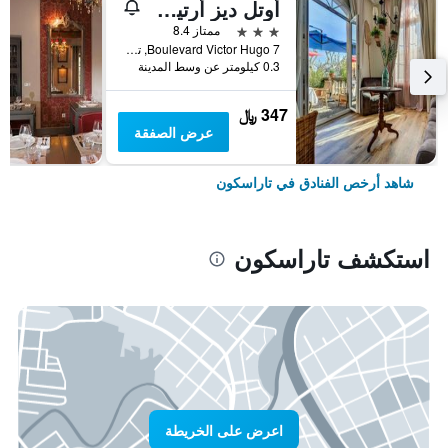
أوتل ديز أرتيست
3 نجوم
ممتاز 8.4
7 Boulevard Victor Hugo, تاراسكون, إقليم بوش دو رون, فرنسا
0.3 كيلومتر عن وسط المدينة
347 ﷼
عرض الصفقة
شاهد أرخص الفنادق في تاراسكون
استكشف تاراسكون
اعرض على الخريطة