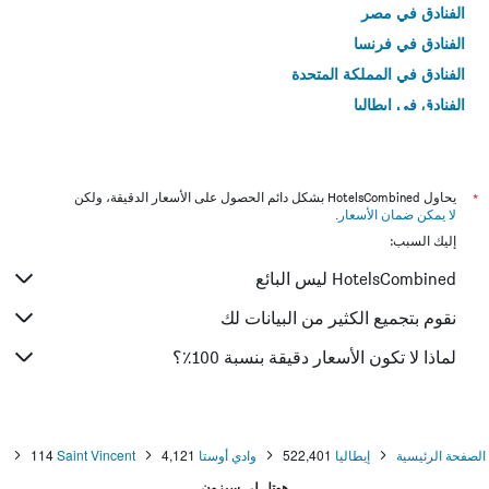
الفنادق في مصر
الفنادق في فرنسا
الفنادق في المملكة المتحدة
الفنادق في إيطاليا
الفنادق في تايلاند
*
يحاول HotelsCombined بشكل دائم الحصول على الأسعار الدقيقة، ولكن
لا يمكن ضمان الأسعار
.
إليك السبب:
HotelsCombined ليس البائع
نقوم بتجميع الكثير من البيانات لك
لماذا لا تكون الأسعار دقيقة بنسبة 100٪؟
الصفحة الرئيسية
إيطاليا
522,401
وادي أوستا
4,121
Saint Vincent
114
هوتل لي سيزون