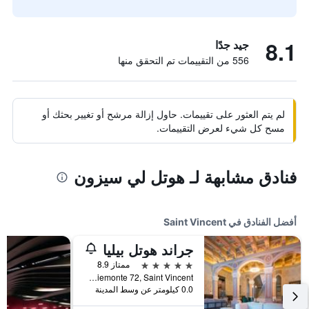
8.1
جيد جدًا
556 من التقييمات تم التحقق منها
لم يتم العثور على تقييمات. حاول إزالة مرشح أو تغيير بحثك أو
مسح كل شيء لعرض التقييمات.
فنادق مشابهة لـ هوتل لي سيزون
أفضل الفنادق في Saint Vincent
جراند هوتل بيليا
5 نجوم
ممتاز 8.9
Viale Piemonte 72, Saint Vincent, إقليم فالي دا أوستا, إيطاليا
0.0 كيلومتر عن وسط المدينة