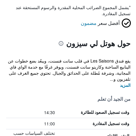
*
يشمل المجموع الضرائب المحلية المقدرة والرسوم المستحقة عند
تسجيل المغادرة.
أفضل سعر
مضمون
حول هوتل لي سيزون
يقع فندق Les Saisons في قلب سانت فنسنت، ويبعُد بضع خطوات عن
الينابيع الساخنة وكازينو سانت فنسنت، ويوفر غرفًا مع خدمة الواي فاي
المجانية، وشرفة مُطلة على الحدائق والجبال. تحتوي جميع الغرف على
تلفزيون و...
المزيد
من الجيد أن تعلم
14:30
وقت تسجيل الصعود للطائرة
11:00
وقت تسجيل المغادرة
تختلف السياسات حسب
الدفع والإلغاء