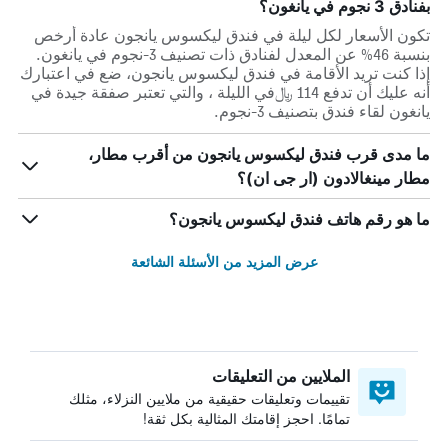
بفنادق 3 نجوم في يانغون؟
تكون الأسعار لكل ليلة في فندق ليكسوس يانجون عادة أرخص
بنسبة 46% عن المعدل لفنادق ذات تصنيف 3-نجوم في يانغون.
إذا كنت تريد الأقامة في فندق ليكسوس يانجون، ضع في اعتبارك
أنه عليك أن تدفع 114 ﷼في الليلة ، والتي تعتبر صفقة جيدة في
يانغون لقاء فندق بتصنيف 3-نجوم.
ما مدى قرب فندق ليكسوس يانجون من أقرب مطار،
مطار مينغالادون (ار جى ان)؟
ما هو رقم هاتف فندق ليكسوس يانجون؟
عرض المزيد من الأسئلة الشائعة
الملايين من التعليقات
تقييمات وتعليقات حقيقية من ملايين النزلاء، مثلك
تمامًا. احجز إقامتك المثالية بكل ثقة!