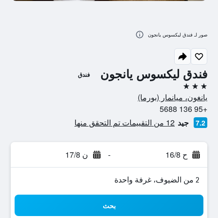
صور لـ فندق ليكسوس يانجون
فندق ليكسوس يانجون
فندق
3 نجوم
يانغون، ميانمار (بورما)
+95 136 5688
جيد
12 من التقييمات تم التحقق منها
7.2
ح 16/8
-
ن 17/8
2 من الضيوف، غرفة واحدة
بحث