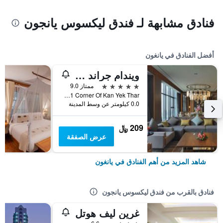
فنادق مشابهة لـ فندق ليكسوس يانجون
أفضل الفنادق في يانغون
ويندام جراند يانجون هوتل
5 نجوم
ممتاز 9.0
No 11 Corner Of Kan Yek Thar, يانغون, ميانمار (بورما)
0.0 كيلومتر عن وسط المدينة
209 ﷼
عرض الصفقة
شاهد المزيد من أهم الفنادق في يانغون
فنادق بالقرب من فندق ليكسوس يانجون
غرين ليف هوتل