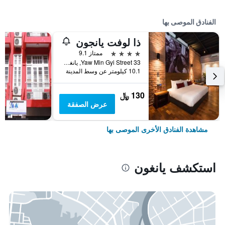
الفنادق الموصى بها
ذا لوفت يانجون
4 نجوم
ممتاز 9.1
33 Yaw Min Gyi Street, يانغون, ميانمار (بورما)
10.1 كيلومتر عن وسط المدينة
130 ﷼
عرض الصفقة
مشاهدة الفنادق الأخرى الموصى بها
استكشف يانغون