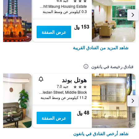
3 نجوم
جيد 6.6
No. 27, U Chit Maung Housing Estate, يانغون, ميانمار (بورما)
0.3 كيلومتر عن وسط المدينة
153 ﷼
عرض الصفقة
شاهد المزيد من الفنادق القريبة
فنادق رخيصة في يانغون
هوتل بوند
3 نجوم
جيد 7.0
No. 49 Hledan Street, Middle Block, يانغون, ميانمار (بورما)
11.2 كيلومتر عن وسط المدينة
48 ﷼
عرض الصفقة
شاهد أرخص الفنادق في يانغون