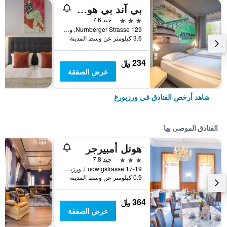
بي آند بي هوتوتل ويرزبورج أوست
3 نجوم
جيد 7.6
Nurnberger Strasse 129, ورزبورغ, بافاريا, ألمانيا
3.6 كيلومتر عن وسط المدينة
234 ﷼
عرض الصفقة
شاهد أرخص الفنادق في ورزبورغ
الفنادق الموصى بها
هوتل أمبيرجر
3 نجوم
جيد 7.8
Ludwigstrasse 17-19, ورزبورغ, بافاريا, ألمانيا
0.9 كيلومتر عن وسط المدينة
364 ﷼
عرض الصفقة