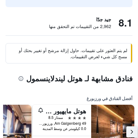
8.1
جيد جدًا
2,962 من التقييمات تم التحقق منها
لم يتم العثور على تقييمات. حاول إزالة مرشح أو تغيير بحثك أو
مسح كل شيء لعرض التقييمات.
فنادق مشابهة لـ هوتل ليندلاينسمول
أفضل الفنادق في ورزبورغ
هوتل مايهيور بارك
4 نجوم
ممتاز 8.5
Am Galgenberg 49, ورزبورغ, بافاريا, ألمانيا
0.0 كيلومتر عن وسط المدينة