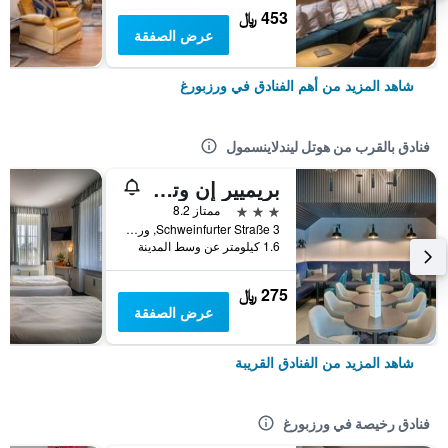
453 ﷼
عرض الصفقة
شاهد المزيد من أهم الفنادق في ورزبورغ
فنادق بالقرب من هوتل ليندلاينسمول
بريميير إن وترتزب روجل
3 نجوم
ممتاز 8.2
Schweinfurter Straße 3, ورزبورغ, بافاريا, ألمانيا
1.6 كيلومتر عن وسط المدينة
275 ﷼
عرض الصفقة
شاهد المزيد من الفنادق القريبة
فنادق رخيصة في ورزبورغ