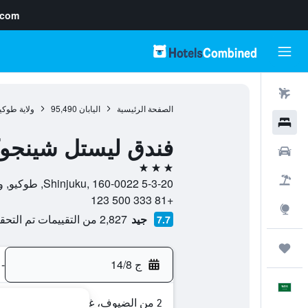
.com
رحلات طيران
الصفحة الرئيسية
اليابان
95,490
ولاية طوكي
فنادق
فندق ليستل شينجو
سيارات
3 نجوم
حزم العروض
5-3-20 Shinjuku, 160-0022, طوكيو, ولاية طوكيو, اليابان
+81 333 500 123
استكشاف
جيد
2,827 من التقييمات تم التحقق منها
7.7
رحلات
ج 14/8
-
العَرَبِيَّة
2 من الضيوف، غرفة واحدة