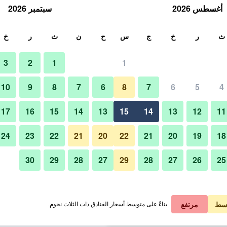
أغسطس 2026
سبتمبر 2026
ث
ث
ر
خ
ج
س
ح
ن
ث
ر
خ
3
2
1
1
لة الواحدة
10
9
8
7
6
8
7
6
5
4
المظهر الخارجي
لي في الليلة
17
16
15
14
13
15
14
13
12
11
 ﷼
عرض الصفقة
24
23
22
21
20
22
21
20
19
18
30
29
28
27
29
28
27
26
25
صور لـ فندق ليستل شينجوكو
 ﷼
عرض الصفقة
 ﷼
عرض الصفقة
سط
مرتفع
بناءً على متوسط أسعار الفنادق ذات الثلاث نجوم.