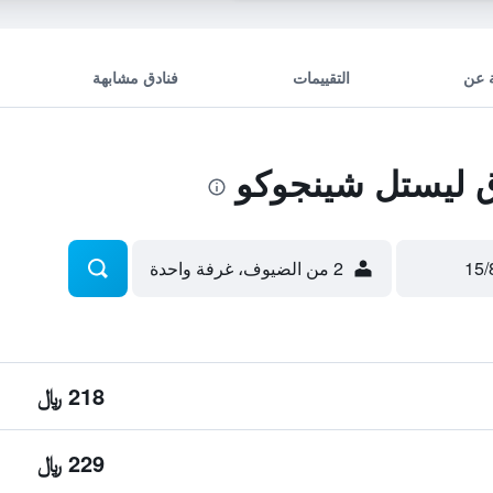
 عن
التقييمات
فنادق مشابهة
 ليستل شينجوكو
2 من الضيوف، غرفة واحدة
218 ﷼
229 ﷼