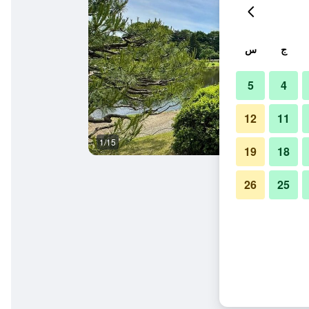
ج
س
5
4
12
11
1/15
غرفة الاجتماعات
19
18
26
25