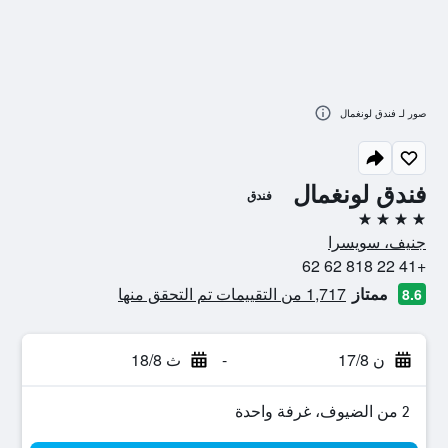
صور لـ فندق لونغمال
فندق لونغمال
فندق
4 نجوم
جنيف، سويسرا
+41 22 818 62 62
ممتاز
1,717 من التقييمات تم التحقق منها
8.6
ن 17/8
-
ث 18/8
2 من الضيوف، غرفة واحدة