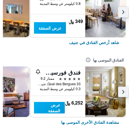
0.8 كيلومتر عن وسط المدينة
349 ﷼
عرض الصفقة
شاهد أرخص الفنادق في جنيف
الفنادق الموصى بها
فندق فورسيزونز دي بيرج جنيف
5 نجوم
ممتاز 9.2
33 Quai des Bergues, جنيف, كانتون جنيف, سويسرا
0.3 كيلومتر عن وسط المدينة
6,252 ﷼
عرض
الصفقة
مشاهدة الفنادق الأخرى الموصى بها