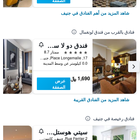
الصفقة
شاهد المزيد من أهم الفنادق في جنيف
فنادق بالقرب من فندق لونغمال
فندق دو لا سيغون
5 نجوم
ممتاز 8.7
17, Place Longemalle, جنيف, كانتون جنيف, سويسرا
0.0 كيلومتر عن وسط المدينة
1,690 ﷼
عرض
الصفقة
شاهد المزيد من الفنادق القريبة
فنادق رخيصة في جنيف
سيتي هوستل جنيف
Rue Ferrier 2, جنيف, كانتون جنيف, سويسرا