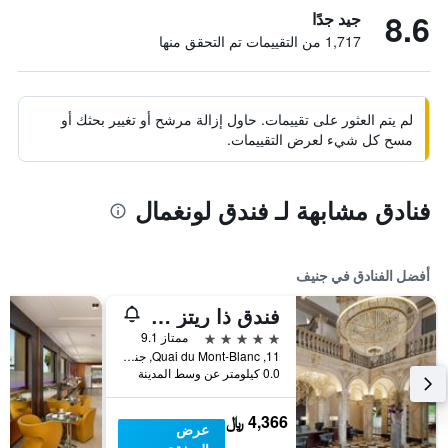
8.6
جيد جدًا
1,717 من التقييمات تم التحقق منها
لم يتم العثور على تقييمات. حاول إزالة مرشح أو تغيير بحثك أو
مسح كل شيء لعرض التقييمات.
فنادق مشابهة لـ فندق لونغمال
أفضل الفنادق في جنيف
فندق ذا ريتز كارلتون دي لا بييه، جنيف
5 نجوم
ممتاز 9.1
11, Quai du Mont-Blanc, جنيف, كانتون جنيف, سويسرا
0.0 كيلومتر عن وسط المدينة
4,366 ﷼
عرض