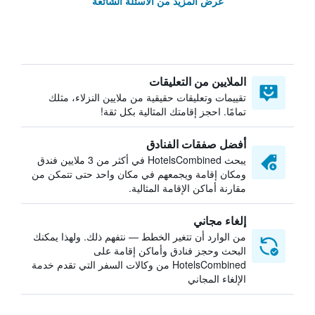
عرض المزيد من الأسئلة الشائعة
الملايين من التعليقات
تقييمات وتعليقات حقيقية من ملايين النزلاء، مثلك
تمامًا. احجز إقامتك المثالية بكل ثقة!
أفضل صفقات الفنادق
يبحث HotelsCombined في أكثر من 3 ملايين فندق
ومكان إقامة ويجمعهم في مكان واحد حتى تتمكن من
مقارنة أماكن الإقامة المثالية.
إلغاء مجاني
من الوارد أن تتغير الخطط — نتفهم ذلك. ولهذا يمكنك
البحث وحجز فنادق وأماكن إقامة على
HotelsCombined من وكالات السفر التي تقدم خدمة
الإلغاء المجاني