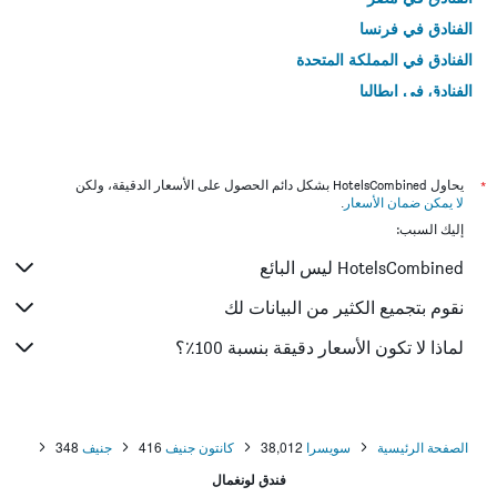
الفنادق في فرنسا
الفنادق في المملكة المتحدة
الفنادق في إيطاليا
الفنادق في تايلاند
*
يحاول HotelsCombined بشكل دائم الحصول على الأسعار الدقيقة، ولكن
لا يمكن ضمان الأسعار
.
إليك السبب:
HotelsCombined ليس البائع
نقوم بتجميع الكثير من البيانات لك
لماذا لا تكون الأسعار دقيقة بنسبة 100٪؟
الصفحة الرئيسية
سويسرا
38,012
كانتون جنيف
416
جنيف
348
فندق لونغمال