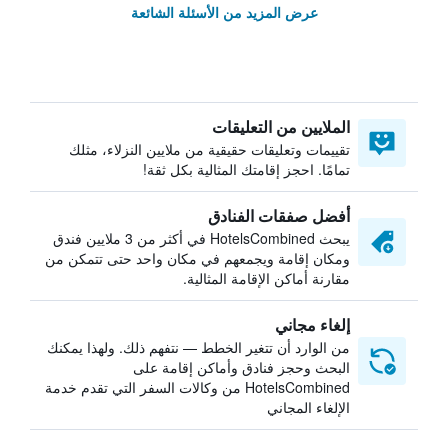
عرض المزيد من الأسئلة الشائعة
الملايين من التعليقات
تقييمات وتعليقات حقيقية من ملايين النزلاء، مثلك
تمامًا. احجز إقامتك المثالية بكل ثقة!
أفضل صفقات الفنادق
يبحث HotelsCombined في أكثر من 3 ملايين فندق
ومكان إقامة ويجمعهم في مكان واحد حتى تتمكن من
مقارنة أماكن الإقامة المثالية.
إلغاء مجاني
من الوارد أن تتغير الخطط — نتفهم ذلك. ولهذا يمكنك
البحث وحجز فنادق وأماكن إقامة على
HotelsCombined من وكالات السفر التي تقدم خدمة
الإلغاء المجاني