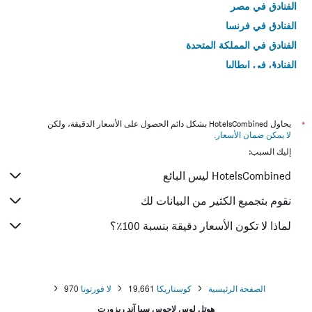
الفنادق في مصر
الفنادق في فرنسا
الفنادق في المملكة المتحدة
الفنادق في إيطاليا
الفنادق في تايلاند
*
يحاول HotelsCombined بشكل دائم الحصول على الأسعار الدقيقة، ولكن
لا يمكن ضمان الأسعار
.
إليك السبب:
HotelsCombined ليس البائع
نقوم بتجميع الكثير من البيانات لك
لماذا لا تكون الأسعار دقيقة بنسبة 100٪؟
الصفحة الرئيسية
كوستاريكا
19,661
لا فورتونا
970
هوتل لوس لاجوس سبا آند ريزورت