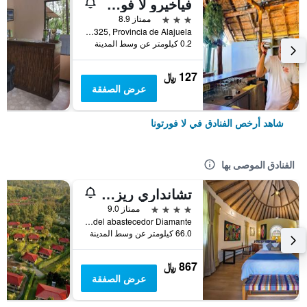
فياخيرو لا فورتونا هوستل
3 نجوم
ممتاز 8.9
Avenida 325, Provincia de Alajuela, لا فورتونا, كوستاريكا
0.2 كيلومتر عن وسط المدينة
127 ﷼
عرض الصفقة
شاهد أرخص الفنادق في لا فورتونا
الفنادق الموصى بها
تشانداري ريزورت آند سبا
4 نجوم
ممتاز 9.0
Calle Burios, 1 km NE del abastecedor Diamante, لا فورتونا, كوستاريكا
66.0 كيلومتر عن وسط المدينة
867 ﷼
عرض الصفقة