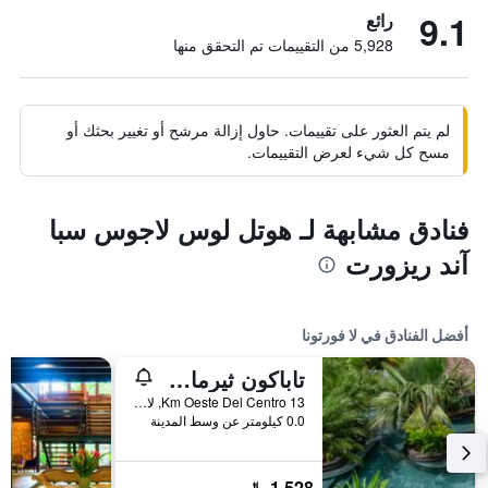
9.1
رائع
5,928 من التقييمات تم التحقق منها
لم يتم العثور على تقييمات. حاول إزالة مرشح أو تغيير بحثك أو
مسح كل شيء لعرض التقييمات.
فنادق مشابهة لـ هوتل لوس لاجوس سبا
آند ريزورت
أفضل الفنادق في لا فورتونا
تاباكون ثيرمال ريزورت آند سبا
13 Km Oeste Del Centro, لا فورتونا, كوستاريكا
0.0 كيلومتر عن وسط المدينة
1,528 ﷼