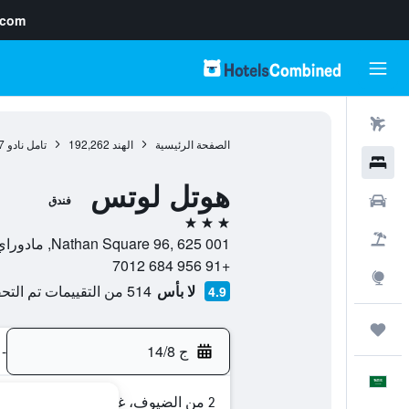
.com
رحلات طيران
الصفحة الرئيسية
الهند
192,262
تامل نادو
7
فنادق
هوتل لوتس
سيارات
فندق
3 نجوم
حزم العروض
Nathan Square 96, 625 001, مادوراي, تامل نادو, الهند
+91 956 684 7012
استكشاف
لا بأس
514 من التقييمات تم التحقق منها
4.9
رحلات
ج 14/8
-
العَرَبِيَّة
2 من الضيوف، غرفة واحدة