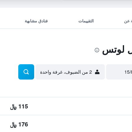
 عن
التقييمات
فنادق مشابهة
 لوتس
2 من الضيوف، غرفة واحدة
115 ﷼
176 ﷼