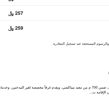
257 ﷼
259 ﷼
والرسوم المستحقة عند تسجيل المغادرة.
يقع مكان إقامة "Hotel Lotus" في مادوراي، ضمن 700 م من معبد ميناكشي، ويقدم غرفاً مخصص
 الإقامة ت...