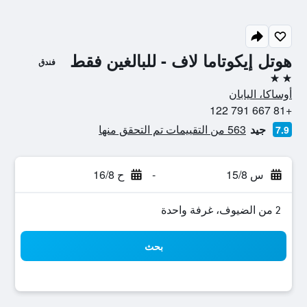
هوتل إيكوتاما لاف - للبالغين فقط
فندق
2 نجمتين
أوساكا، اليابان
+81 667 791 122
جيد
563 من التقييمات تم التحقق منها
7.9
س 15/8
-
ح 16/8
2 من الضيوف، غرفة واحدة
بحث