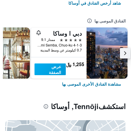
شاهد أرخص الفنادق في أوساكا
الفنادق الموصى بها
دبي ا وساكا
5 نجوم
ممتاز 9.1
4-1-3 Minami Semba, Chuo-ku, أوساكا, اليابان
0.7 كيلومتر عن وسط المدينة
1,255 ﷼
عرض
الصفقة
مشاهدة الفنادق الأخرى الموصى بها
استكشفTennōji, أوساكا