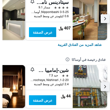
سيتادينس نامبا أوساكا
4 نجوم
ممتاز 9.1
3-5-25 Nippombashi, أوساكا, اليابان
0.6 كيلومتر عن وسط المدينة
407 ﷼
عرض الصفقة
شاهد المزيد من الفنادق القريبة
فنادق رخيصة في أوساكا
شين-إمامييا هوتل
2 نجمتين
جيد 7.3
1-2-20, Haginochaya, Nishinari, أوساكا, اليابان
2.4 كيلومتر عن وسط المدينة
44 ﷼
عرض الصفقة