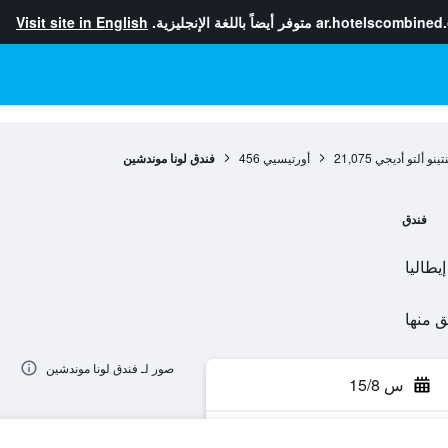
ar.hotelscombined
متوفر أيضاً باللغة الإنجليزية.
Visit site in English
تينو ألتو أديجي
21,075
أورتيسيي
456
فندق لونا موندشين
فندق
صور لـ فندق لونا موندشين
س 15/8