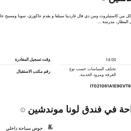
Hotel Luna  بالقرب من كل من كاستيلروث ومن دي فال غاردينا سيلفا و يقدم جاكوزي، سونا
14:00
وقت تسجيل المغادرة
تختلف السياسات حسب نوع
رقم مكتب الاستقبال
الغرفة ومزود الخدمة.
احة في فندق لونا موندشين
حوض سباحة داخلي