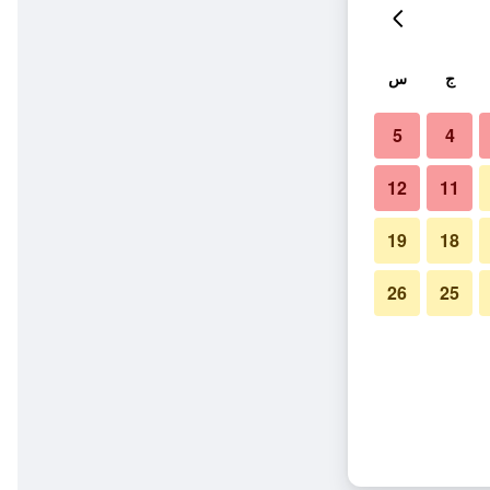
ج
س
5
4
12
11
19
18
26
25