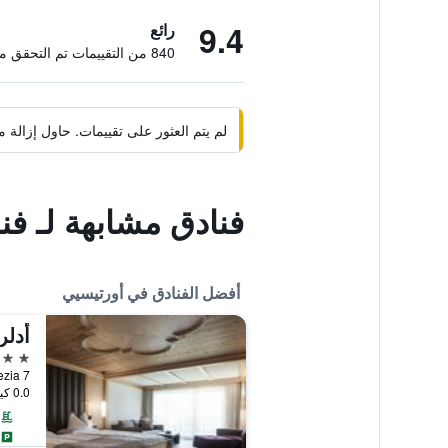
9.4
رائع
840 من التقييمات تم التحقق منها
لم يتم العثور على تقييمات. حاول إزال
فنادق مشابهة لـ فن
أفضل الفنادق في أورتيسيي
أدلر
5 نجوم
Via Rezia 7, أورتيسي
0.0 كيلومتر عن وسط المدينة