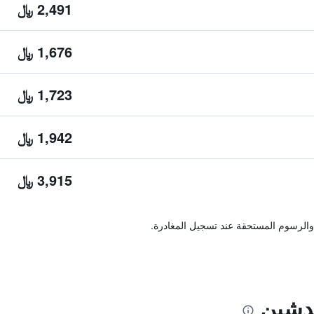
2,491 ﷼
1,676 ﷼
1,723 ﷼
1,942 ﷼
3,915 ﷼
والرسوم المستحقة عند تسجيل المغادرة.
ندشين