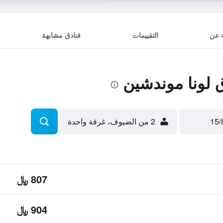
 عن
التقييمات
فنادق مشابهة
لونا موندشين
2 من الضيوف، غرفة واحدة
807 ﷼
904 ﷼