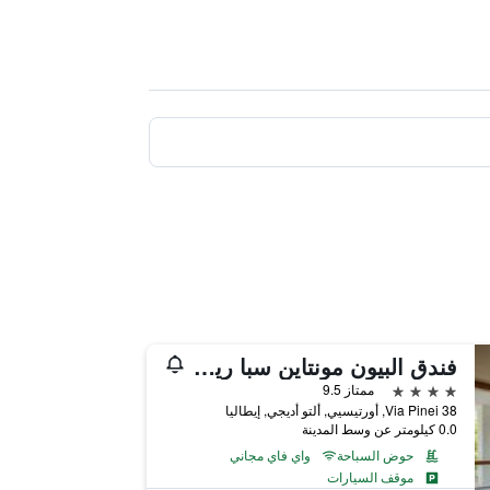
فندق البيون مونتاين سبا ريزورت دولوميت
4 نجوم
ممتاز 9.5
Via Pinei 38, أورتيسيي, ألتو أديجي, إيطاليا
0.0 كيلومتر عن وسط المدينة
حوض السباحة
واي فاي مجاني
موقف السيارات