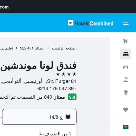
.com
رحلات طيران
الصفحة الرئيسية
إيطاليا
522,401
إقليم ترين
فنادق
فندق لونا موندشين
سيارات
4 نجوم
حزم العروض
Str. Purger 81, , أورتيسيي, ألتو أديجي, إيطاليا
+39 047 179 6214
استكشاف
ممتاز
840 من التقييمات تم التحقق منها
9.4
رحلات
ج 14/8
-
العَرَبِيَّة
2 من الضيوف، غرفة واحدة