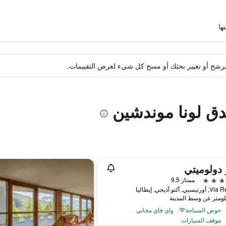
ة مرشح أو تغيير بحثك أو مسح كل شيء لعرض التقييمات.
دق لونا موندشين
 دولوميتي
ممتاز 9.5
ي, ألتو أديجي, إيطاليا
حوض السباحة
واي فاي مجاني
موقف السيارات