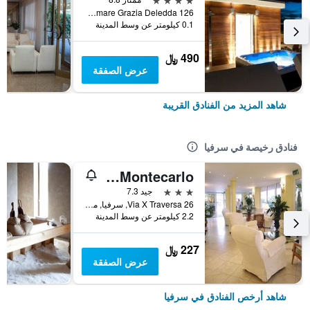
Lungomare Grazia Deledda 126, سرفيا, مقاطعة رافينا, إيطاليا
0.1 كيلومتر عن وسط المدينة
490 ﷼
عرض الصفقة
شاهد المزيد من الفنادق القريبة
فنادق رخيصة في سرفيا
Hotel B&B Montecarlo
3 نجوم
جيد 7.3
Via X Traversa 26, سرفيا, مقاطعة رافينا, إيطاليا
2.2 كيلومتر عن وسط المدينة
227 ﷼
عرض الصفقة
شاهد أرخص الفنادق في سرفيا