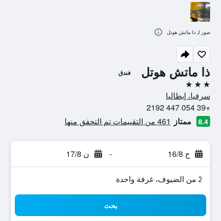
صور لـ ذا ماتش هوتل
ذا ماتش هوتل
فندق
3 نجوم
سرفيا، إيطاليا
+39 054 447 2192
ممتاز
461 من التقييمات تم التحقق منها
8.4
ح 16/8
-
ن 17/8
2 من الضيوف، غرفة واحدة
بحث