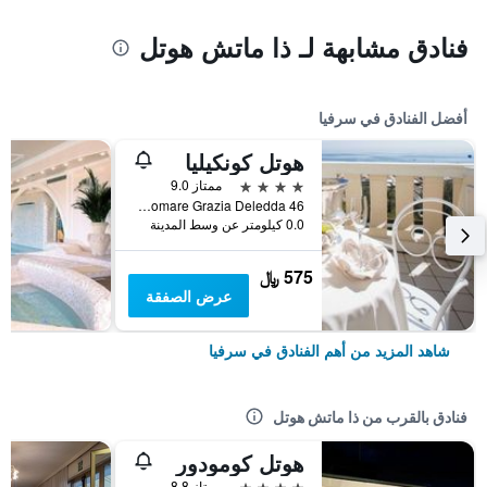
فنادق مشابهة لـ ذا ماتش هوتل
أفضل الفنادق في سرفيا
هوتل كونكيليا
4 نجوم
ممتاز 9.0
Lungomare Grazia Deledda 46, سرفيا, مقاطعة رافينا, إيطاليا
0.0 كيلومتر عن وسط المدينة
575 ﷼
عرض الصفقة
شاهد المزيد من أهم الفنادق في سرفيا
فنادق بالقرب من ذا ماتش هوتل
هوتل كومودور
4 نجوم
ممتاز 8.8