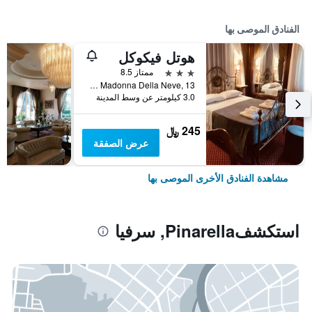
الفنادق الموصى بها
هوتل فيكوكل
3 نجوم
ممتاز 8.5
Via Madonna Della Neve, 13, سرفيا, مقاطعة رافينا, إيطاليا
3.0 كيلومتر عن وسط المدينة
245 ﷼
عرض الصفقة
مشاهدة الفنادق الأخرى الموصى بها
استكشفPinarella, سرفيا