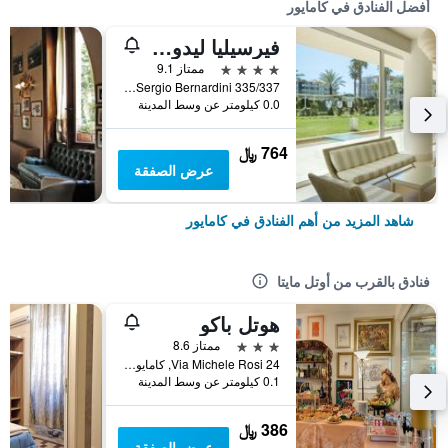
أفضل الفنادق في كامايور
فيرسيليا ليدو ٓ إون إ ٕسبيرينزي
4 نجوم
ممتاز 9.1
Via Sergio Bernardini 335/337, كامايور, توسكانا, إيطاليا
0.0 كيلومتر عن وسط المدينة
764 ﷼
عرض الصفقة
شاهد المزيد من أهم الفنادق في كامايور
فنادق بالقرب من أوتل مايتا
هوتل باكو
3 نجوم
ممتاز 8.6
Via Michele Rosi 24, كامايور, توسكانا, إيطاليا
0.1 كيلومتر عن وسط المدينة
386 ﷼
عرض الصفقة