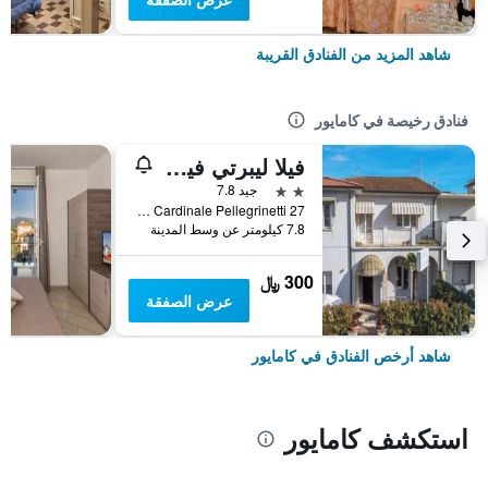
شاهد المزيد من الفنادق القريبة
فنادق رخيصة في كامايور
فيلا ليبرتي فيرسيليا
2 نجمتين
جيد 7.8
Via Cardinale Pellegrinetti 27, كامايور, توسكانا, إيطاليا
7.8 كيلومتر عن وسط المدينة
300 ﷼
عرض الصفقة
شاهد أرخص الفنادق في كامايور
استكشف كامايور