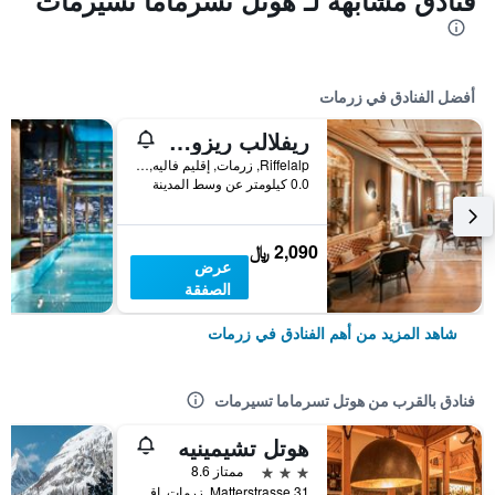
فنادق مشابهة لـ هوتل تسرماما تسيرمات
أفضل الفنادق في زرمات
ريفلالب ريزورت 2222 إم
Riffelalp, زرمات, إقليم فاليه, سويسرا
0.0 كيلومتر عن وسط المدينة
2,090 ﷼
عرض
الصفقة
شاهد المزيد من أهم الفنادق في زرمات
فنادق بالقرب من هوتل تسرماما تسيرمات
هوتل تشيمينيه
3 نجوم
ممتاز 8.6
Matterstrasse 31, زرمات, إقليم فاليه, سويسرا