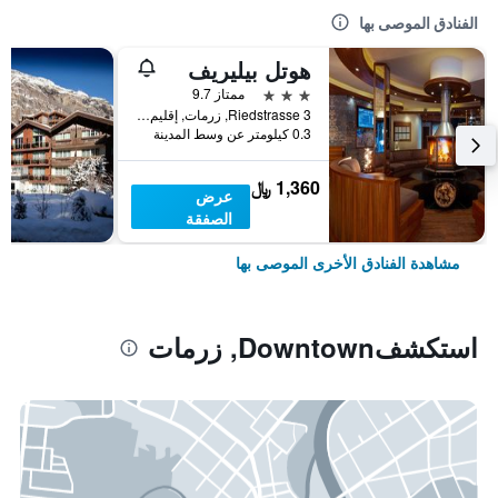
الفنادق الموصى بها
هوتل بيليريف
3 نجوم
ممتاز 9.7
Riedstrasse 3, زرمات, إقليم فاليه, سويسرا
0.3 كيلومتر عن وسط المدينة
1,360 ﷼
عرض
الصفقة
مشاهدة الفنادق الأخرى الموصى بها
استكشفDowntown, زرمات